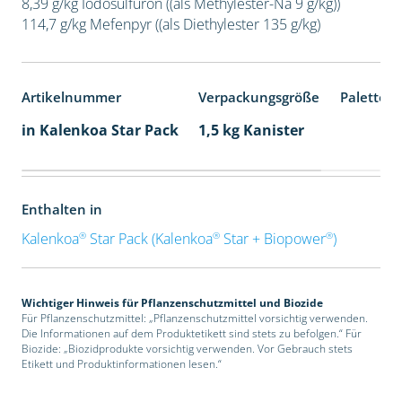
8,39 g/kg Iodosulfuron ((als Methylester-Na 9 g/kg))
114,7 g/kg Mefenpyr ((als Diethylester 135 g/kg)
Artikelnummer
Verpackungsgröße
Palettene
in Kalenkoa Star Pack
1,5 kg Kanister
Enthalten in
®
®
®
Kalenkoa
Star Pack (Kalenkoa
Star + Biopower
)
Wichtiger Hinweis für Pflanzenschutzmittel und Biozide
Für Pflanzenschutzmittel: „Pflanzenschutzmittel vorsichtig verwenden.
Die Informationen auf dem Produktetikett sind stets zu befolgen.“ Für
Biozide: „Biozidprodukte vorsichtig verwenden. Vor Gebrauch stets
Etikett und Produktinformationen lesen.“