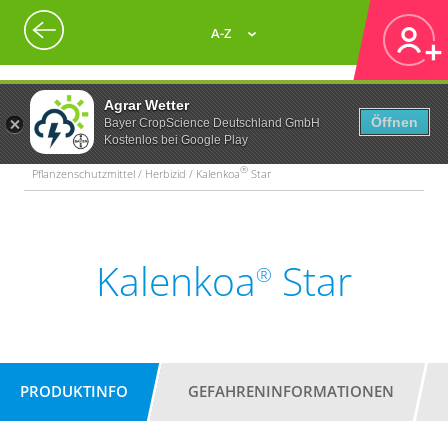
A-Z
Agrar Wetter
Öffnen
Bayer CropScience Deutschland GmbH
Kostenlos bei Google Play
®
Pflanzenschutzmittel / Herbizid / Kalenkoa
Star
Kalenkoa
Star
®
PRODUKTINFO
GEFAHRENINFORMATIONEN