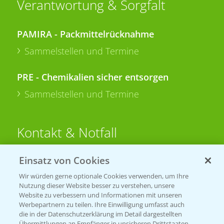
Verantwortung & Sorgfalt
PAMIRA - Packmittelrücknahme
Sammelstellen und Termine
PRE - Chemikalien sicher entsorgen
Sammelstellen und Termine
Kontakt & Notfall
Einsatz von Cookies
Beratung auf WhatsApp
T.
+49 (0)174 346 564 1
Wir würden gerne optionale Cookies verwenden, um Ihre
Nutzung dieser Website besser zu verstehen, unsere
Website zu verbessern und Informationen mit unseren
KONTAKT
Werbepartnern zu teilen. Ihre Einwilligung umfasst auch
die in der Datenschutzerklärung im Detail dargestellten
Übermittlungen an Empfänger in unsicheren Drittstaaten,