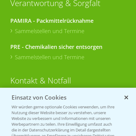
Verantwortung & Sorgfalt
PAMIRA - Packmittelrücknahme
Sammelstellen und Termine
PRE - Chemikalien sicher entsorgen
Sammelstellen und Termine
Kontakt & Notfall
Einsatz von Cookies
Beratung auf WhatsApp
T.
+49 (0)174 346 564 1
Wir würden gerne optionale Cookies verwenden, um Ihre
Nutzung dieser Website besser zu verstehen, unsere
Website zu verbessern und Informationen mit unseren
KONTAKT
Werbepartnern zu teilen. Ihre Einwilligung umfasst auch
die in der Datenschutzerklärung im Detail dargestellten
Übermittlungen an Empfänger in unsicheren Drittstaaten,