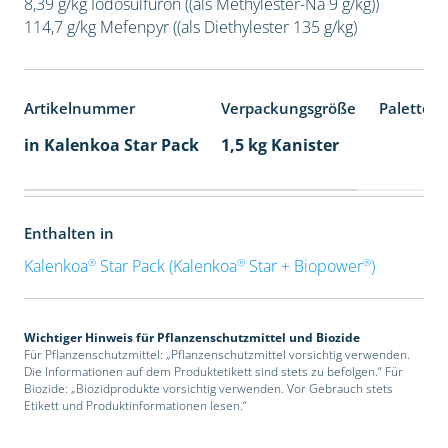
8,39 g/kg Iodosulfuron ((als Methylester-Na 9 g/kg))
114,7 g/kg Mefenpyr ((als Diethylester 135 g/kg)
Artikelnummer
Verpackungsgröße
Palettene
in Kalenkoa Star Pack
1,5 kg Kanister
Enthalten in
®
®
®
Kalenkoa
Star Pack (Kalenkoa
Star + Biopower
)
Wichtiger Hinweis für Pflanzenschutzmittel und Biozide
Für Pflanzenschutzmittel: „Pflanzenschutzmittel vorsichtig verwenden.
Die Informationen auf dem Produktetikett sind stets zu befolgen.“ Für
Biozide: „Biozidprodukte vorsichtig verwenden. Vor Gebrauch stets
Etikett und Produktinformationen lesen.“