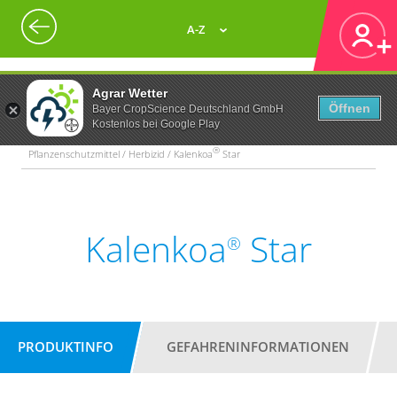
A-Z
Agrar Wetter
Öffnen
Bayer CropScience Deutschland GmbH
Kostenlos bei Google Play
®
Pflanzenschutzmittel / Herbizid / Kalenkoa
Star
Kalenkoa
Star
®
PRODUKTINFO
GEFAHRENINFORMATIONEN