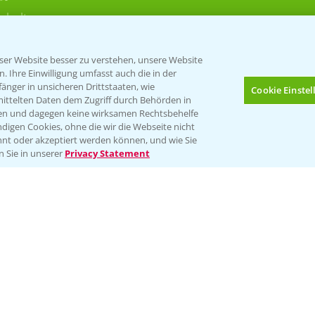
rkulturen
er Website besser zu verstehen, unsere Website
 Ihre Einwilligung umfasst auch die in der
nger in unsicheren Drittstaaten, wie
Cookie Einste
mittelten Daten dem Zugriff durch Behörden in
gen und dagegen keine wirksamen Rechtsbehelfe
digen Cookies, ohne die wir die Webseite nicht
Folgen Sie uns
nt oder akzeptiert werden können, und wie Sie
Bis zu 4 Produkte vergleichen:
(noch 4)
n Sie in unserer
Privacy Statement
Impressum
Gebrauchshinweise