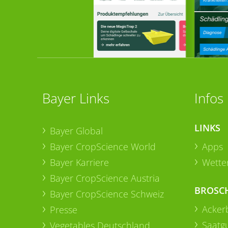
Bayer Links
Infos
LINKS
Bayer Global
Bayer CropScience World
Apps
Bayer Karriere
Wetter
Bayer CropScience Austria
BROSC
Bayer CropScience Schweiz
Acker
Presse
Saatg
Vegetables Deutschland