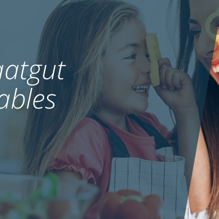
atgut
ables