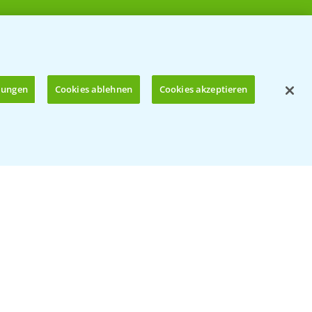
llungen
Cookies ablehnen
Cookies akzeptieren
Öffnen
© Bayer CropScience Deutschland GmbH