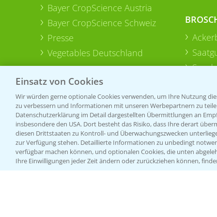
Bayer CropScience Austria
BROSC
Bayer CropScience Schweiz
Acker
Presse
Saatg
Vegetables Deutschland
Sonde
Einsatz von Cookies
Wir würden gerne optionale Cookies verwenden, um Ihre Nutzung dies
zu verbessern und Informationen mit unseren Werbepartnern zu teilen.
Datenschutzerklärung im Detail dargestellten Übermittlungen an Empfä
insbesondere den USA. Dort besteht das Risiko, dass Ihre derart über
diesen Drittstaaten zu Kontroll- und Überwachungszwecken unterlie
zur Verfügung stehen. Detaillierte Informationen zu unbedingt notwen
verfügbar machen können, und optionalen Cookies, die unten abgeleh
Ihre Einwilligungen jeder Zeit ändern oder zurückziehen können, finde