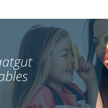
atgut
ables