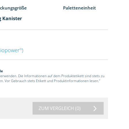
ackungsgröße
Paletteneinheit
g Kanister
Biopower
)
®
de
 verwenden. Die Informationen auf dem Produktetikett sind stets zu
en. Vor Gebrauch stets Etikett und Produktinformationen lesen.“
ZUM VERGLEICH
(0)