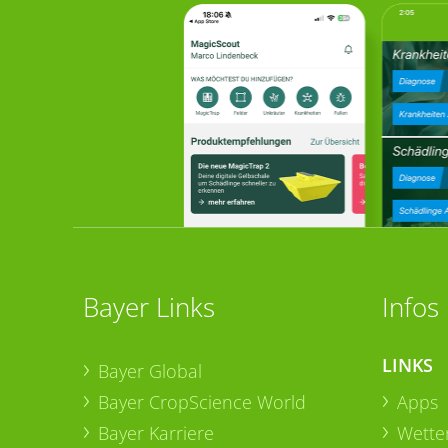
Bayer Links
Infos
LINKS
Bayer Global
Bayer CropScience World
Apps
Bayer Karriere
Wetter