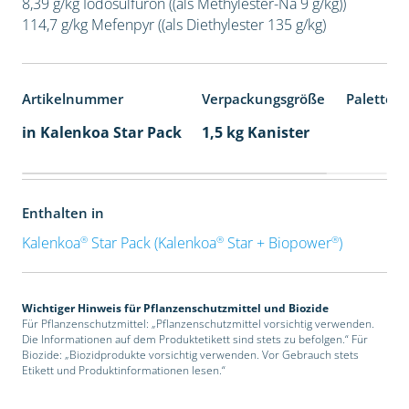
8,39 g/kg Iodosulfuron ((als Methylester-Na 9 g/kg))
114,7 g/kg Mefenpyr ((als Diethylester 135 g/kg)
Artikelnummer
Verpackungsgröße
Palettene
in Kalenkoa Star Pack
1,5 kg Kanister
Enthalten in
®
®
®
Kalenkoa
Star Pack (Kalenkoa
Star + Biopower
)
Wichtiger Hinweis für Pflanzenschutzmittel und Biozide
Für Pflanzenschutzmittel: „Pflanzenschutzmittel vorsichtig verwenden.
Die Informationen auf dem Produktetikett sind stets zu befolgen.“ Für
Biozide: „Biozidprodukte vorsichtig verwenden. Vor Gebrauch stets
Etikett und Produktinformationen lesen.“