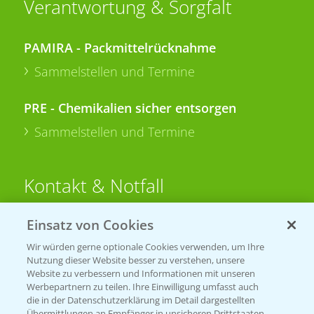
Verantwortung & Sorgfalt
PAMIRA - Packmittelrücknahme
Sammelstellen und Termine
PRE - Chemikalien sicher entsorgen
Sammelstellen und Termine
Kontakt & Notfall
Einsatz von Cookies
Beratung auf WhatsApp
T.
+49 (0)174 346 564 1
Wir würden gerne optionale Cookies verwenden, um Ihre
Nutzung dieser Website besser zu verstehen, unsere
Website zu verbessern und Informationen mit unseren
KONTAKT
Werbepartnern zu teilen. Ihre Einwilligung umfasst auch
die in der Datenschutzerklärung im Detail dargestellten
Übermittlungen an Empfänger in unsicheren Drittstaaten,