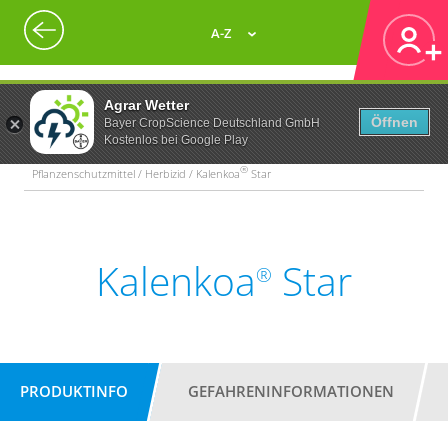
A-Z
Agrar Wetter
Öffnen
Bayer CropScience Deutschland GmbH
Kostenlos bei Google Play
®
Pflanzenschutzmittel / Herbizid / Kalenkoa
Star
Kalenkoa
Star
®
PRODUKTINFO
GEFAHRENINFORMATIONEN