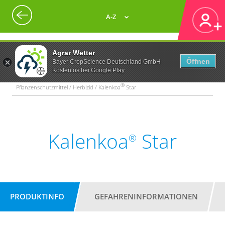
A-Z
Agrar Wetter
Öffnen
Bayer CropScience Deutschland GmbH
Kostenlos bei Google Play
®
Pflanzenschutzmittel / Herbizid / Kalenkoa
Star
Kalenkoa
Star
®
PRODUKTINFO
GEFAHRENINFORMATIONEN