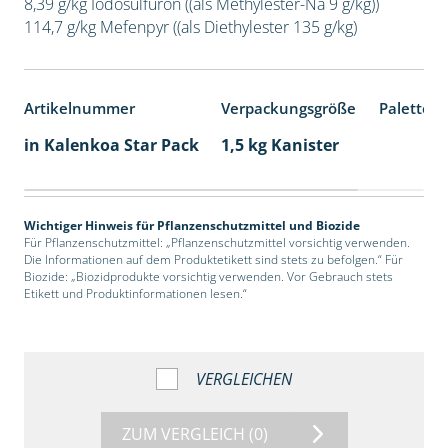
8,39 g/kg Iodosulfuron ((als Methylester-Na 9 g/kg))
114,7 g/kg Mefenpyr ((als Diethylester 135 g/kg)
Artikelnummer
Verpackungsgröße
Palettene
in Kalenkoa Star Pack
1,5 kg Kanister
Wichtiger Hinweis für Pflanzenschutzmittel und Biozide
Für Pflanzenschutzmittel: „Pflanzenschutzmittel vorsichtig verwenden.
Die Informationen auf dem Produktetikett sind stets zu befolgen.“ Für
Biozide: „Biozidprodukte vorsichtig verwenden. Vor Gebrauch stets
Etikett und Produktinformationen lesen.“
VERGLEICHEN
ZUM VERGLEICH
(0)