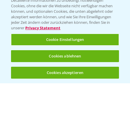
Detaillierte Informationen zu unbedingt notwendigen
Cookies, ohne die wir die Webseite nicht verfügbar machen
können, und optionalen Cookies, die unten abgelehnt oder
akzeptiert werden können, und wie Sie Ihre Einwilligungen
jeder Zeit ändern oder zurückziehen können, finden Sie in
Folgen Sie uns
unserer
Privacy Statement
Cookie Einstellungen
Cookies ablehnen
Cookies akzeptieren
Öffnen
Bis zu 4 Produkte vergleichen:
(noch 4)
Allgemeine Nutzungsbedingungen
Datenschutzerklärung
Impressum
Gebrauchshinweise
© Bayer CropScience Deutschland GmbH