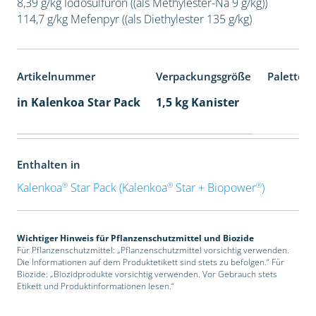
8,39 g/kg Iodosulfuron ((als Methylester-Na 9 g/kg))
114,7 g/kg Mefenpyr ((als Diethylester 135 g/kg)
Artikelnummer
Verpackungsgröße
Palettene
in Kalenkoa Star Pack
1,5 kg Kanister
Enthalten in
®
®
®
Kalenkoa
Star Pack (Kalenkoa
Star + Biopower
)
Wichtiger Hinweis für Pflanzenschutzmittel und Biozide
Für Pflanzenschutzmittel: „Pflanzenschutzmittel vorsichtig verwenden.
Die Informationen auf dem Produktetikett sind stets zu befolgen.“ Für
Biozide: „Biozidprodukte vorsichtig verwenden. Vor Gebrauch stets
Etikett und Produktinformationen lesen.“