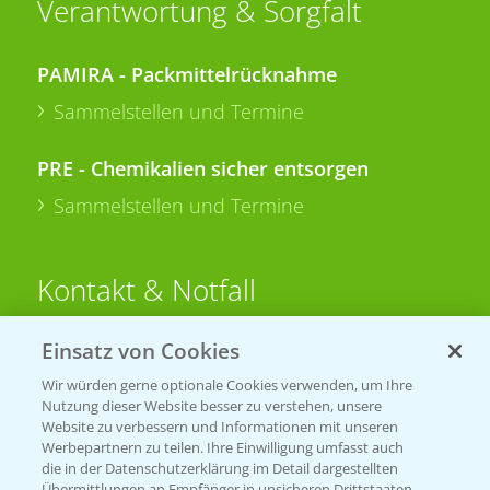
Verantwortung & Sorgfalt
PAMIRA - Packmittelrücknahme
Sammelstellen und Termine
PRE - Chemikalien sicher entsorgen
Sammelstellen und Termine
Kontakt & Notfall
Einsatz von Cookies
Beratung auf WhatsApp
T.
+49 (0)174 346 564 1
Wir würden gerne optionale Cookies verwenden, um Ihre
Nutzung dieser Website besser zu verstehen, unsere
Website zu verbessern und Informationen mit unseren
KONTAKT
Werbepartnern zu teilen. Ihre Einwilligung umfasst auch
die in der Datenschutzerklärung im Detail dargestellten
Übermittlungen an Empfänger in unsicheren Drittstaaten,