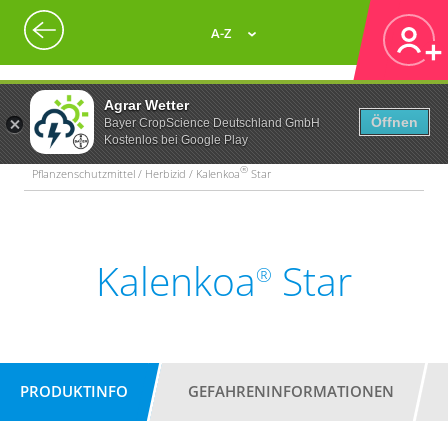
A-Z
Agrar Wetter
Öffnen
Bayer CropScience Deutschland GmbH
Kostenlos bei Google Play
®
Pflanzenschutzmittel / Herbizid / Kalenkoa
Star
Kalenkoa
Star
®
PRODUKTINFO
GEFAHRENINFORMATIONEN