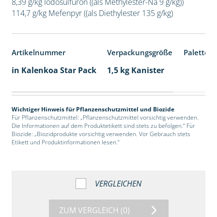
8,39 g/kg Iodosulfuron ((als Methylester-Na 9 g/kg))
114,7 g/kg Mefenpyr ((als Diethylester 135 g/kg)
Artikelnummer
Verpackungsgröße
Palettene
in Kalenkoa Star Pack
1,5 kg Kanister
Wichtiger Hinweis für Pflanzenschutzmittel und Biozide
Für Pflanzenschutzmittel: „Pflanzenschutzmittel vorsichtig verwenden.
Die Informationen auf dem Produktetikett sind stets zu befolgen.“ Für
Biozide: „Biozidprodukte vorsichtig verwenden. Vor Gebrauch stets
Etikett und Produktinformationen lesen.“
VERGLEICHEN
ZUM VERGLEICH
(0)