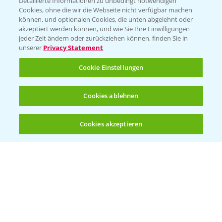
Detaillierte Informationen zu unbedingt notwendigen
Cookies, ohne die wir die Webseite nicht verfügbar machen
können, und optionalen Cookies, die unten abgelehnt oder
akzeptiert werden können, und wie Sie Ihre Einwilligungen
jeder Zeit ändern oder zurückziehen können, finden Sie in
Folgen Sie uns
unserer
Privacy Statement
Cookie Einstellungen
Cookies ablehnen
Cookies akzeptieren
Öffnen
Bis zu 4 Produkte vergleichen:
(noch 4)
Allgemeine Nutzungsbedingungen
Datenschutzerklärung
Impressum
Gebrauchshinweise
© Bayer CropScience Deutschland GmbH