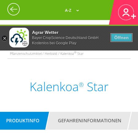
A-Z
Agrar Wetter
Öffnen
Bayer CropScience Deutschland GmbH
Kostenlos bei Google Play
®
Pflanzenschutzmittel / Herbizid / Kalenkoa
Star
Kalenkoa
Star
®
PRODUKTINFO
GEFAHRENINFORMATIONEN