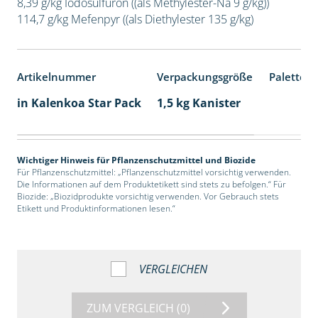
8,39 g/kg Iodosulfuron ((als Methylester-Na 9 g/kg))
114,7 g/kg Mefenpyr ((als Diethylester 135 g/kg)
Artikelnummer
Verpackungsgröße
Palettene
in Kalenkoa Star Pack
1,5 kg Kanister
Wichtiger Hinweis für Pflanzenschutzmittel und Biozide
Für Pflanzenschutzmittel: „Pflanzenschutzmittel vorsichtig verwenden.
Die Informationen auf dem Produktetikett sind stets zu befolgen.“ Für
Biozide: „Biozidprodukte vorsichtig verwenden. Vor Gebrauch stets
Etikett und Produktinformationen lesen.“
VERGLEICHEN
ZUM VERGLEICH
(0)