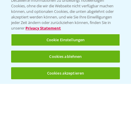
Detaillierte Informationen zu unbedingt notwendigen
Cookies, ohne die wir die Webseite nicht verfügbar machen
können, und optionalen Cookies, die unten abgelehnt oder
akzeptiert werden können, und wie Sie Ihre Einwilligungen
jeder Zeit ändern oder zurückziehen können, finden Sie in
Folgen Sie uns
unserer
Privacy Statement
Cookie Einstellungen
Cookies ablehnen
Cookies akzeptieren
Öffnen
Bis zu 4 Produkte vergleichen:
(noch 4)
Allgemeine Nutzungsbedingungen
Datenschutzerklärung
Impressum
Gebrauchshinweise
© Bayer CropScience Deutschland GmbH