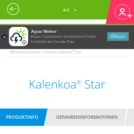
A-Z
Agrar Wetter
Öffnen
Bayer CropScience Deutschland GmbH
Kostenlos bei Google Play
®
Pflanzenschutzmittel / Herbizid / Kalenkoa
Star
Kalenkoa
Star
®
PRODUKTINFO
GEFAHRENINFORMATIONEN