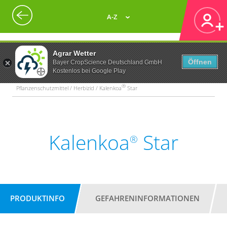
A-Z
Agrar Wetter
Öffnen
Bayer CropScience Deutschland GmbH
Kostenlos bei Google Play
®
Pflanzenschutzmittel / Herbizid / Kalenkoa
Star
Kalenkoa
Star
®
PRODUKTINFO
GEFAHRENINFORMATIONEN