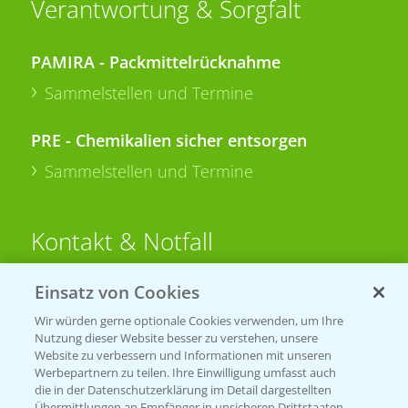
Verantwortung & Sorgfalt
PAMIRA - Packmittelrücknahme
Sammelstellen und Termine
PRE - Chemikalien sicher entsorgen
Sammelstellen und Termine
Kontakt & Notfall
Einsatz von Cookies
Beratung auf WhatsApp
T.
+49 (0)174 346 564 1
Wir würden gerne optionale Cookies verwenden, um Ihre
Nutzung dieser Website besser zu verstehen, unsere
Website zu verbessern und Informationen mit unseren
KONTAKT
Werbepartnern zu teilen. Ihre Einwilligung umfasst auch
die in der Datenschutzerklärung im Detail dargestellten
Übermittlungen an Empfänger in unsicheren Drittstaaten,