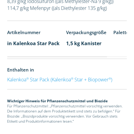
8,39 g/kg Iodosulfuron ((als Methylester-Na 9 g/kg))
114,7 g/kg Mefenpyr ((als Diethylester 135 g/kg)
Artikelnummer
Verpackungsgröße
Palettene
in Kalenkoa Star Pack
1,5 kg Kanister
Enthalten in
®
®
®
Kalenkoa
Star Pack (Kalenkoa
Star + Biopower
)
Wichtiger Hinweis für Pflanzenschutzmittel und Biozide
Für Pflanzenschutzmittel: „Pflanzenschutzmittel vorsichtig verwenden.
Die Informationen auf dem Produktetikett sind stets zu befolgen.“ Für
Biozide: „Biozidprodukte vorsichtig verwenden. Vor Gebrauch stets
Etikett und Produktinformationen lesen.“