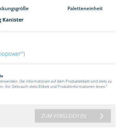
ackungsgröße
Paletteneinheit
g Kanister
Biopower
)
®
de
 verwenden. Die Informationen auf dem Produktetikett sind stets zu
en. Vor Gebrauch stets Etikett und Produktinformationen lesen.“
ZUM VERGLEICH
(0)