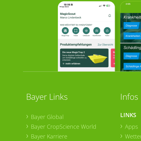
Bayer Links
Infos
LINKS
Bayer Global
Bayer CropScience World
Apps
Bayer Karriere
Wetter