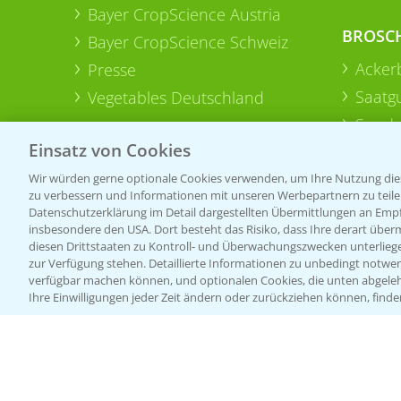
Bayer CropScience Austria
BROSC
Bayer CropScience Schweiz
Acker
Presse
Saatg
Vegetables Deutschland
Sonde
Einsatz von Cookies
Wir würden gerne optionale Cookies verwenden, um Ihre Nutzung dies
zu verbessern und Informationen mit unseren Werbepartnern zu teilen.
Datenschutzerklärung im Detail dargestellten Übermittlungen an Empfä
insbesondere den USA. Dort besteht das Risiko, dass Ihre derart über
diesen Drittstaaten zu Kontroll- und Überwachungszwecken unterlie
zur Verfügung stehen. Detaillierte Informationen zu unbedingt notwen
verfügbar machen können, und optionalen Cookies, die unten abgeleh
Ihre Einwilligungen jeder Zeit ändern oder zurückziehen können, finde