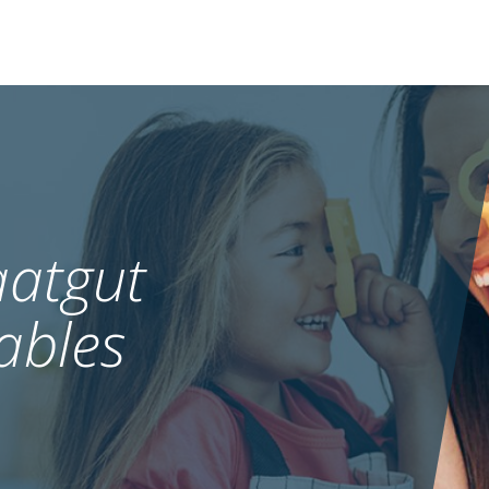
atgut
ables