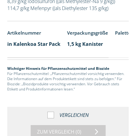
8,39 g/kg Iodosulfuron ((als Methylester-Na 9 g/kg))
114,7 g/kg Mefenpyr ((als Diethylester 135 g/kg)
Artikelnummer
Verpackungsgröße
Palettene
in Kalenkoa Star Pack
1,5 kg Kanister
Wichtiger Hinweis für Pflanzenschutzmittel und Biozide
Für Pflanzenschutzmittel: „Pflanzenschutzmittel vorsichtig verwenden.
Die Informationen auf dem Produktetikett sind stets zu befolgen.“ Für
Biozide: „Biozidprodukte vorsichtig verwenden. Vor Gebrauch stets
Etikett und Produktinformationen lesen.“
VERGLEICHEN
ZUM VERGLEICH
(0)