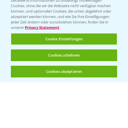
Detaillierte Informationen zu unbedingt notwendigen
Cookies, ohne die wir die Webseite nicht verfügbar machen
können, und optionalen Cookies, die unten abgelehnt oder
akzeptiert werden können, und wie Sie Ihre Einwilligungen
jeder Zeit ändern oder zurückziehen können, finden Sie in
Folgen Sie uns
unserer
Privacy Statement
Cookie Einstellungen
Cookies ablehnen
Cookies akzeptieren
Öffnen
Bis zu 4 Produkte vergleichen:
(noch 4)
Allgemeine Nutzungsbedingungen
Datenschutzerklärung
Impressum
Gebrauchshinweise
© Bayer CropScience Deutschland GmbH