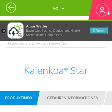
A-Z
Agrar Wetter
Öffnen
Bayer CropScience Deutschland GmbH
Kostenlos bei Google Play
®
Pflanzenschutzmittel / Herbizid / Kalenkoa
Star
Kalenkoa
Star
®
PRODUKTINFO
GEFAHRENINFORMATIONEN