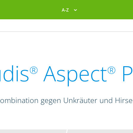
A-Z
dis
Aspect
P
®
®
kombination gegen Unkräuter und Hirse