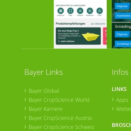
Bayer Links
Infos
LINKS
Bayer Global
Bayer CropScience World
Apps
Bayer Karriere
Wetter
Bayer CropScience Austria
BROSC
Bayer CropScience Schweiz