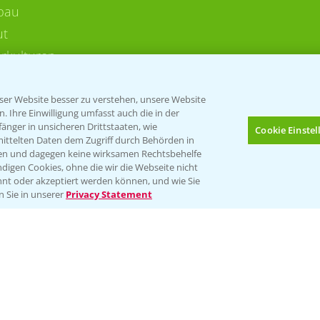
bau
ut
rkulturen
er Website besser zu verstehen, unsere Website
 Ihre Einwilligung umfasst auch die in der
nger in unsicheren Drittstaaten, wie
Cookie Einste
mittelten Daten dem Zugriff durch Behörden in
gen und dagegen keine wirksamen Rechtsbehelfe
digen Cookies, ohne die wir die Webseite nicht
Folgen Sie uns
nt oder akzeptiert werden können, und wie Sie
n Sie in unserer
Privacy Statement