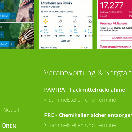
Verantwortung & Sorgfalt
PAMIRA - Packmittelrücknahme
Sammelstellen und Termine
 Aktuell
PRE - Chemikalien sicher entsorge
Sammelstellen und Termine
HÜREN