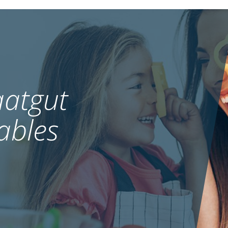
MEHR
atgut
ables