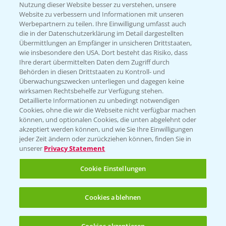
Nutzung dieser Website besser zu verstehen, unsere
Website zu verbessern und Informationen mit unseren
KONTAKT
Werbepartnern zu teilen. Ihre Einwilligung umfasst auch
die in der Datenschutzerklärung im Detail dargestellten
Übermittlungen an Empfänger in unsicheren Drittstaaten,
Hilfe in Notfällen
wie insbesondere den USA. Dort besteht das Risiko, dass
Ihre derart übermittelten Daten dem Zugriff durch
T.
+49 (0)214/30-20220
Behörden in diesen Drittstaaten zu Kontroll- und
Überwachungszwecken unterliegen und dagegen keine
wirksamen Rechtsbehelfe zur Verfügung stehen.
Detaillierte Informationen zu unbedingt notwendigen
Cookies, ohne die wir die Webseite nicht verfügbar machen
können, und optionalen Cookies, die unten abgelehnt oder
akzeptiert werden können, und wie Sie Ihre Einwilligungen
jeder Zeit ändern oder zurückziehen können, finden Sie in
Folgen Sie uns
unserer
Privacy Statement
Cookie Einstellungen
Cookies ablehnen