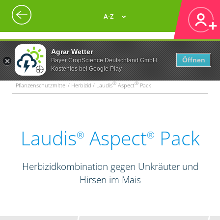
A-Z
Agrar Wetter
Öffnen
Bayer CropScience Deutschland GmbH
Kostenlos bei Google Play
®
®
Pflanzenschutzmittel / Herbizid / Laudis
Aspect
Pack
Laudis
Aspect
Pack
®
®
Herbizidkombination gegen Unkräuter und
Hirsen im Mais