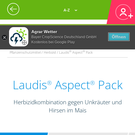
A-Z
Agrar Wetter
Öffnen
Bayer CropScience Deutschland GmbH
Kostenlos bei Google Play
®
®
Pflanzenschutzmittel / Herbizid / Laudis
Aspect
Pack
Laudis
Aspect
Pack
®
®
Herbizidkombination gegen Unkräuter und
Hirsen im Mais