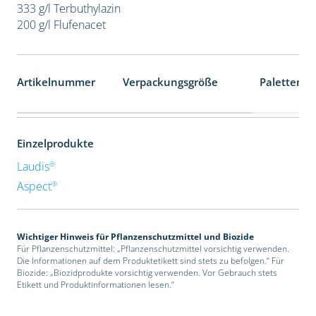
333 g/l Terbuthylazin
200 g/l Flufenacet
Artikelnummer
Verpackungsgröße
Palettenei
Einzelprodukte
®
Laudis
®
Aspect
Wichtiger Hinweis für Pflanzenschutzmittel und Biozide
Für Pflanzenschutzmittel: „Pflanzenschutzmittel vorsichtig verwenden.
Die Informationen auf dem Produktetikett sind stets zu befolgen.“ Für
Biozide: „Biozidprodukte vorsichtig verwenden. Vor Gebrauch stets
Etikett und Produktinformationen lesen.“