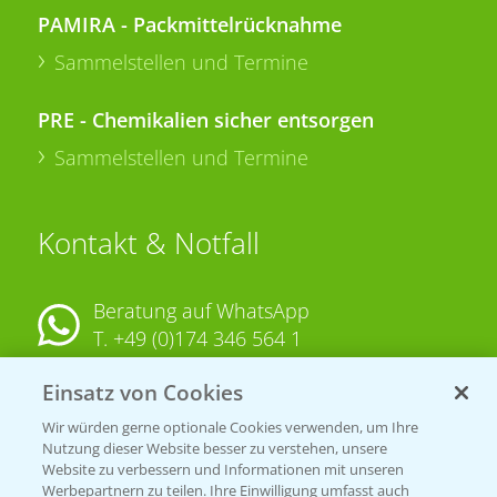
PAMIRA - Packmittelrücknahme
Sammelstellen und Termine
PRE - Chemikalien sicher entsorgen
Sammelstellen und Termine
Kontakt & Notfall
Beratung auf WhatsApp
T.
+49 (0)174 346 564 1
Einsatz von Cookies
KONTAKT
Wir würden gerne optionale Cookies verwenden, um Ihre
Nutzung dieser Website besser zu verstehen, unsere
Hilfe in Notfällen
Website zu verbessern und Informationen mit unseren
Werbepartnern zu teilen. Ihre Einwilligung umfasst auch
T.
+49 (0)214/30-20220