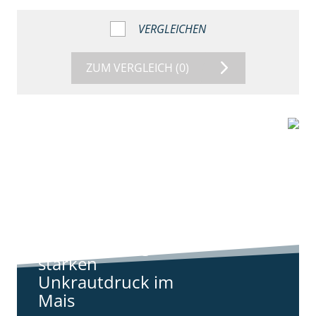
VERGLEICHEN
ZUM VERGLEICH
(0)
9:11
Standortreport
Harpstedt -
Standortreport
Harpstedt -
Strategien gegen
starken
Unkrautdruck im
Mais