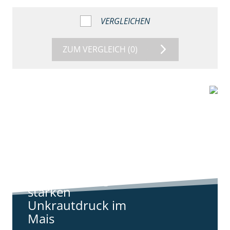
VERGLEICHEN
ZUM VERGLEICH
(0)
9:11
Standortreport
Harpstedt -
Standortreport
Harpstedt -
Strategien gegen
starken
Unkrautdruck im
Mais