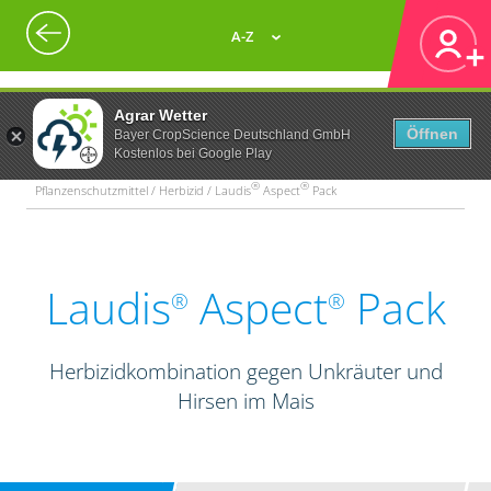
A-Z
Agrar Wetter
Öffnen
Bayer CropScience Deutschland GmbH
Kostenlos bei Google Play
®
®
Pflanzenschutzmittel / Herbizid / Laudis
Aspect
Pack
Laudis
Aspect
Pack
®
®
Herbizidkombination gegen Unkräuter und
Hirsen im Mais