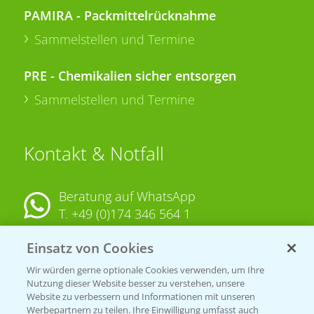
PAMIRA - Packmittelrücknahme
Sammelstellen und Termine
PRE - Chemikalien sicher entsorgen
Sammelstellen und Termine
Kontakt & Notfall
Beratung auf WhatsApp
T.
+49 (0)174 346 564 1
Einsatz von Cookies
KONTAKT
Wir würden gerne optionale Cookies verwenden, um Ihre
Nutzung dieser Website besser zu verstehen, unsere
Hilfe in Notfällen
Website zu verbessern und Informationen mit unseren
Werbepartnern zu teilen. Ihre Einwilligung umfasst auch
T.
+49 (0)214/30-20220