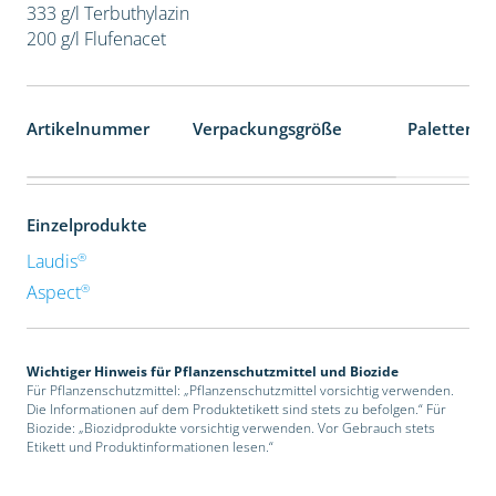
333 g/l Terbuthylazin
200 g/l Flufenacet
Artikelnummer
Verpackungsgröße
Palettenei
Einzelprodukte
®
Laudis
®
Aspect
Wichtiger Hinweis für Pflanzenschutzmittel und Biozide
Für Pflanzenschutzmittel: „Pflanzenschutzmittel vorsichtig verwenden.
Die Informationen auf dem Produktetikett sind stets zu befolgen.“ Für
Biozide: „Biozidprodukte vorsichtig verwenden. Vor Gebrauch stets
Etikett und Produktinformationen lesen.“