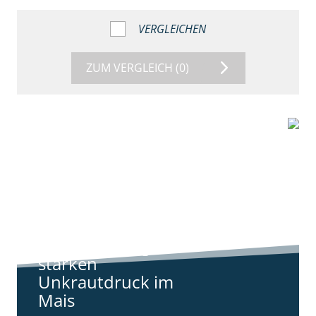
VERGLEICHEN
ZUM VERGLEICH
(0)
9:11
Standortreport
Harpstedt -
Standortreport
Harpstedt -
Strategien gegen
starken
Unkrautdruck im
Mais