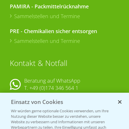
PAMIRA - Packmittelrücknahme
Sammelstellen und Termine
PRE - Chemikalien sicher entsorgen
Sammelstellen und Termine
Kontakt & Notfall
Beratung auf WhatsApp
T.
+49 (0)174 346 564 1
Einsatz von Cookies
KONTAKT
Wir würden gerne optionale Cookies verwenden, um Ihre
Nutzung dieser Website besser zu verstehen, unsere
Hilfe in Notfällen
Website zu verbessern und Informationen mit unseren
Werbepartnern zu teilen. Ihre Einwilligung umfasst auch
T.
+49 (0)214/30-20220