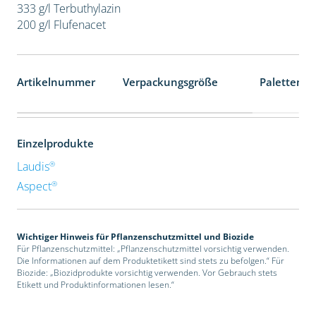
333 g/l Terbuthylazin
200 g/l Flufenacet
Artikelnummer
Verpackungsgröße
Palettenei
Einzelprodukte
®
Laudis
®
Aspect
Wichtiger Hinweis für Pflanzenschutzmittel und Biozide
Für Pflanzenschutzmittel: „Pflanzenschutzmittel vorsichtig verwenden.
Die Informationen auf dem Produktetikett sind stets zu befolgen.“ Für
Biozide: „Biozidprodukte vorsichtig verwenden. Vor Gebrauch stets
Etikett und Produktinformationen lesen.“