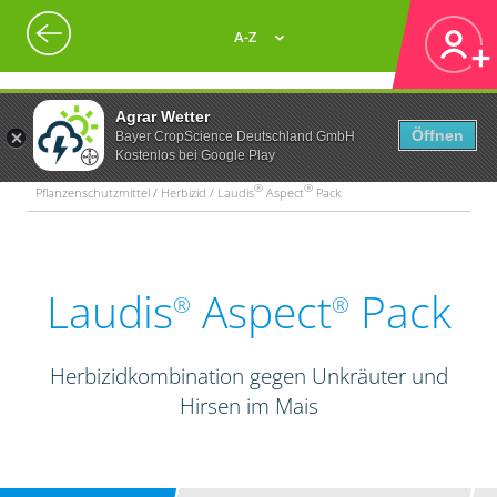
A-Z
Agrar Wetter
Öffnen
Bayer CropScience Deutschland GmbH
Kostenlos bei Google Play
®
®
Pflanzenschutzmittel / Herbizid / Laudis
Aspect
Pack
Laudis
Aspect
Pack
®
®
Herbizidkombination gegen Unkräuter und
Hirsen im Mais