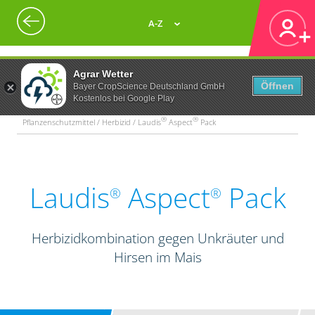
A-Z
Agrar Wetter
Öffnen
Bayer CropScience Deutschland GmbH
Kostenlos bei Google Play
®
®
Pflanzenschutzmittel / Herbizid / Laudis
Aspect
Pack
Laudis
Aspect
Pack
®
®
Herbizidkombination gegen Unkräuter und
Hirsen im Mais