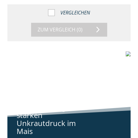
VERGLEICHEN
ZUM VERGLEICH
(0)
9:11
Standortreport
Harpstedt -
Standortreport
Harpstedt -
Strategien gegen
starken
Unkrautdruck im
Mais