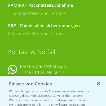
PAMIRA - Packmittelrücknahme
Sammelstellen und Termine
PRE - Chemikalien sicher entsorgen
Sammelstellen und Termine
Kontakt & Notfall
Beratung auf WhatsApp
T.
+49 (0)174 346 564 1
Einsatz von Cookies
KONTAKT
Wir würden gerne optionale Cookies verwenden, um Ihre
Nutzung dieser Website besser zu verstehen, unsere
Hilfe in Notfällen
Website zu verbessern und Informationen mit unseren
Werbepartnern zu teilen. Ihre Einwilligung umfasst auch
T.
+49 (0)214/30-20220