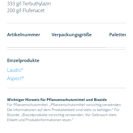
333 g/l Terbuthylazin
200 g/l Flufenacet
Artikelnummer
Verpackungsgröße
Palettenei
Einzelprodukte
®
Laudis
®
Aspect
Wichtiger Hinweis für Pflanzenschutzmittel und Biozide
Für Pflanzenschutzmittel: „Pflanzenschutzmittel vorsichtig verwenden.
Die Informationen auf dem Produktetikett sind stets zu befolgen.“ Für
Biozide: „Biozidprodukte vorsichtig verwenden. Vor Gebrauch stets
Etikett und Produktinformationen lesen.“