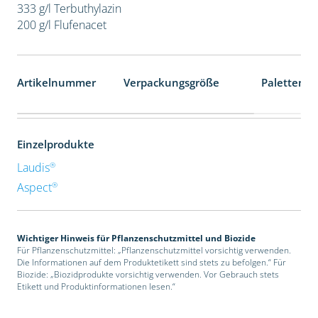
333 g/l Terbuthylazin
200 g/l Flufenacet
Artikelnummer
Verpackungsgröße
Palettenei
Einzelprodukte
®
Laudis
®
Aspect
Wichtiger Hinweis für Pflanzenschutzmittel und Biozide
Für Pflanzenschutzmittel: „Pflanzenschutzmittel vorsichtig verwenden.
Die Informationen auf dem Produktetikett sind stets zu befolgen.“ Für
Biozide: „Biozidprodukte vorsichtig verwenden. Vor Gebrauch stets
Etikett und Produktinformationen lesen.“