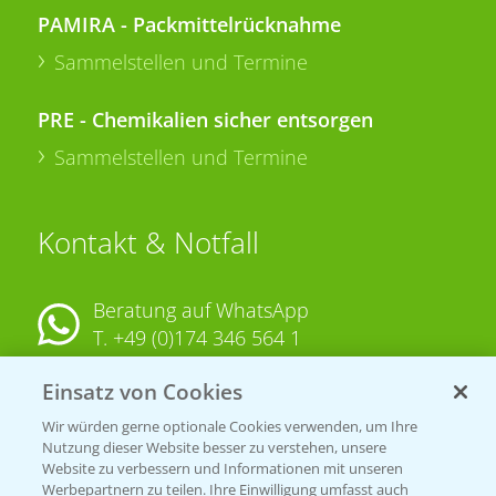
PAMIRA - Packmittelrücknahme
Sammelstellen und Termine
PRE - Chemikalien sicher entsorgen
Sammelstellen und Termine
Kontakt & Notfall
Beratung auf WhatsApp
T.
+49 (0)174 346 564 1
Einsatz von Cookies
KONTAKT
Wir würden gerne optionale Cookies verwenden, um Ihre
Nutzung dieser Website besser zu verstehen, unsere
Hilfe in Notfällen
Website zu verbessern und Informationen mit unseren
Werbepartnern zu teilen. Ihre Einwilligung umfasst auch
T.
+49 (0)214/30-20220