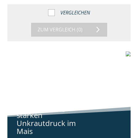
VERGLEICHEN
ZUM VERGLEICH
(0)
9:11
Standortreport
Harpstedt -
Standortreport
Harpstedt -
Strategien gegen
starken
Unkrautdruck im
Mais