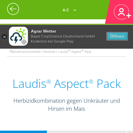
A-Z
Agrar Wetter
Öffnen
Bayer CropScience Deutschland GmbH
Kostenlos bei Google Play
®
®
Pflanzenschutzmittel / Herbizid / Laudis
Aspect
Pack
Laudis
Aspect
Pack
®
®
Herbizidkombination gegen Unkräuter und
Hirsen im Mais