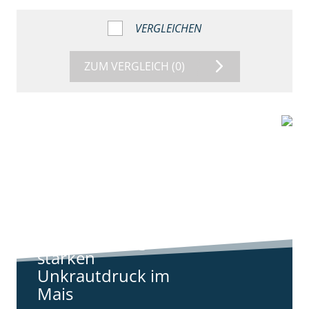
VERGLEICHEN
ZUM VERGLEICH
(0)
9:11
Standortreport
Harpstedt -
Standortreport
Harpstedt -
Strategien gegen
starken
Unkrautdruck im
Mais