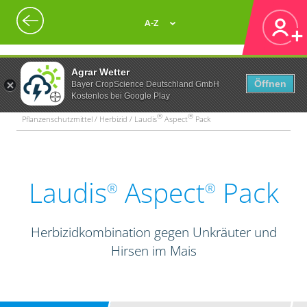
A-Z
Agrar Wetter
Öffnen
Bayer CropScience Deutschland GmbH
Kostenlos bei Google Play
®
®
Pflanzenschutzmittel / Herbizid / Laudis
Aspect
Pack
Laudis
Aspect
Pack
®
®
Herbizidkombination gegen Unkräuter und
Hirsen im Mais