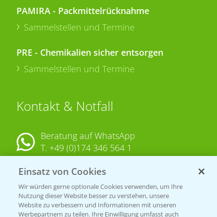
PAMIRA - Packmittelrücknahme
Sammelstellen und Termine
PRE - Chemikalien sicher entsorgen
Sammelstellen und Termine
Kontakt & Notfall
Beratung auf WhatsApp
T.
+49 (0)174 346 564 1
Einsatz von Cookies
KONTAKT
Wir würden gerne optionale Cookies verwenden, um Ihre
Nutzung dieser Website besser zu verstehen, unsere
Hilfe in Notfällen
Website zu verbessern und Informationen mit unseren
Werbepartnern zu teilen. Ihre Einwilligung umfasst auch
T.
+49 (0)214/30-20220