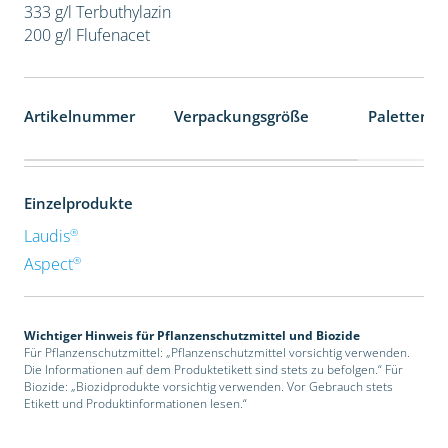
333 g/l Terbuthylazin
200 g/l Flufenacet
Artikelnummer
Verpackungsgröße
Palettenei
Einzelprodukte
®
Laudis
®
Aspect
Wichtiger Hinweis für Pflanzenschutzmittel und Biozide
Für Pflanzenschutzmittel: „Pflanzenschutzmittel vorsichtig verwenden.
Die Informationen auf dem Produktetikett sind stets zu befolgen.“ Für
Biozide: „Biozidprodukte vorsichtig verwenden. Vor Gebrauch stets
Etikett und Produktinformationen lesen.“