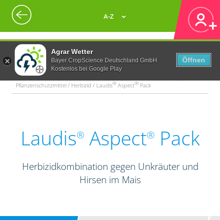
A-Z
Agrar Wetter
Öffnen
Bayer CropScience Deutschland GmbH
Kostenlos bei Google Play
®
®
Pflanzenschutzmittel / Herbizid / Laudis
Aspect
Pack
Laudis
Aspect
Pack
®
®
Herbizidkombination gegen Unkräuter und
Hirsen im Mais