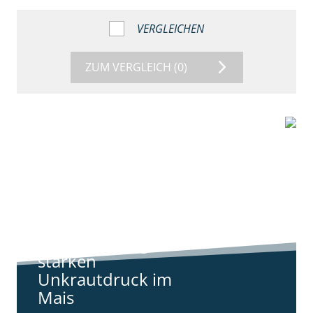
VERGLEICHEN
ZUM VERGLEICH
(0)
9:11
Standortreport
Harpstedt -
Standortreport
Harpstedt -
Strategien gegen
starken
Unkrautdruck im
Mais