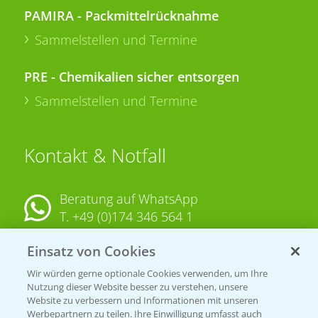
PAMIRA - Packmittelrücknahme
Sammelstellen und Termine
PRE - Chemikalien sicher entsorgen
Sammelstellen und Termine
Kontakt & Notfall
Beratung auf WhatsApp
T.
+49 (0)174 346 564 1
Einsatz von Cookies
KONTAKT
Wir würden gerne optionale Cookies verwenden, um Ihre
Nutzung dieser Website besser zu verstehen, unsere
Hilfe in Notfällen
Website zu verbessern und Informationen mit unseren
Werbepartnern zu teilen. Ihre Einwilligung umfasst auch
T.
+49 (0)214/30-20220