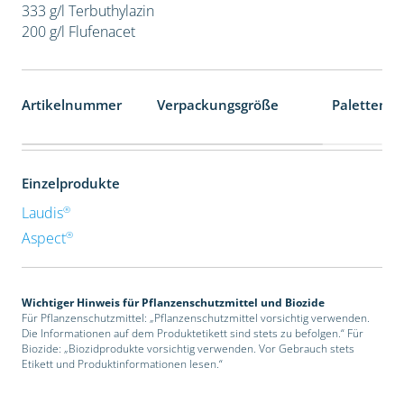
333 g/l Terbuthylazin
200 g/l Flufenacet
Artikelnummer
Verpackungsgröße
Palettenei
Einzelprodukte
®
Laudis
®
Aspect
Wichtiger Hinweis für Pflanzenschutzmittel und Biozide
Für Pflanzenschutzmittel: „Pflanzenschutzmittel vorsichtig verwenden.
Die Informationen auf dem Produktetikett sind stets zu befolgen.“ Für
Biozide: „Biozidprodukte vorsichtig verwenden. Vor Gebrauch stets
Etikett und Produktinformationen lesen.“