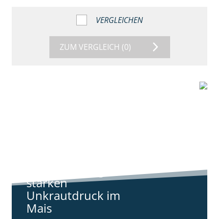
VERGLEICHEN
ZUM VERGLEICH
(0)
9:11
Standortreport
Harpstedt -
Standortreport
Harpstedt -
Strategien gegen
starken
Unkrautdruck im
Mais