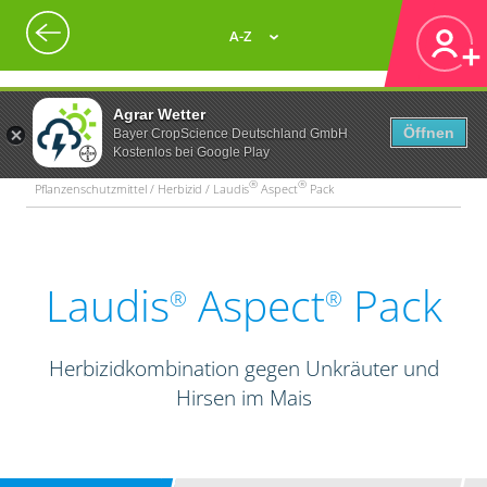
A-Z
Agrar Wetter
Öffnen
Bayer CropScience Deutschland GmbH
Kostenlos bei Google Play
®
®
Pflanzenschutzmittel / Herbizid / Laudis
Aspect
Pack
Laudis
Aspect
Pack
®
®
Herbizidkombination gegen Unkräuter und
Hirsen im Mais