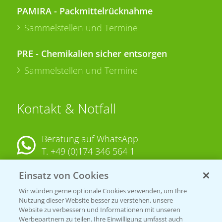
PAMIRA - Packmittelrücknahme
Sammelstellen und Termine
PRE - Chemikalien sicher entsorgen
Sammelstellen und Termine
Kontakt & Notfall
Beratung auf WhatsApp
T.
+49 (0)174 346 564 1
Einsatz von Cookies
KONTAKT
Wir würden gerne optionale Cookies verwenden, um Ihre
Nutzung dieser Website besser zu verstehen, unsere
Hilfe in Notfällen
Website zu verbessern und Informationen mit unseren
Werbepartnern zu teilen. Ihre Einwilligung umfasst auch
T.
+49 (0)214/30-20220