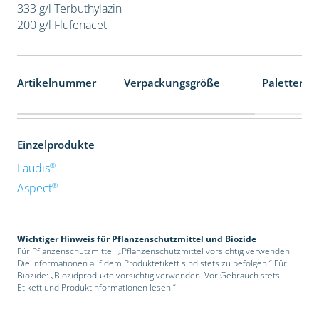
333 g/l Terbuthylazin
200 g/l Flufenacet
Artikelnummer
Verpackungsgröße
Palettenei
Einzelprodukte
®
Laudis
®
Aspect
Wichtiger Hinweis für Pflanzenschutzmittel und Biozide
Für Pflanzenschutzmittel: „Pflanzenschutzmittel vorsichtig verwenden.
Die Informationen auf dem Produktetikett sind stets zu befolgen.“ Für
Biozide: „Biozidprodukte vorsichtig verwenden. Vor Gebrauch stets
Etikett und Produktinformationen lesen.“