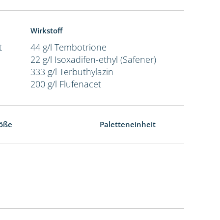
Wirkstoff
t
44 g/l Tembotrione
22 g/l Isoxadifen-ethyl (Safener)
333 g/l Terbuthylazin
200 g/l Flufenacet
öße
Paletteneinheit