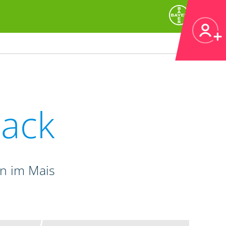
ack
n im Mais