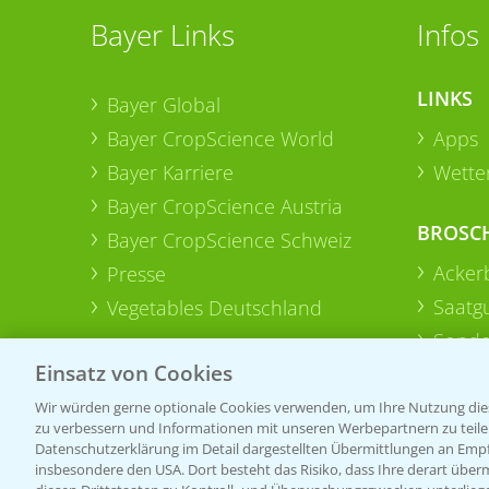
Bayer Links
Infos
LINKS
Bayer Global
Bayer CropScience World
Apps
Bayer Karriere
Wetter
Bayer CropScience Austria
BROSC
Bayer CropScience Schweiz
Acker
Presse
Saatg
Vegetables Deutschland
Sonde
Einsatz von Cookies
Wir würden gerne optionale Cookies verwenden, um Ihre Nutzung dies
zu verbessern und Informationen mit unseren Werbepartnern zu teilen.
Datenschutzerklärung im Detail dargestellten Übermittlungen an Empfä
insbesondere den USA. Dort besteht das Risiko, dass Ihre derart über