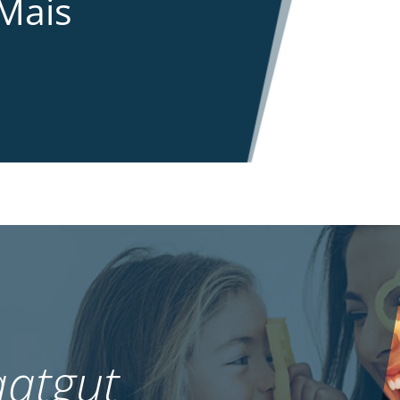
Mais
atgut