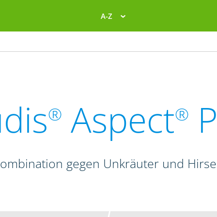
A-Z
dis
Aspect
P
®
®
kombination gegen Unkräuter und Hirse