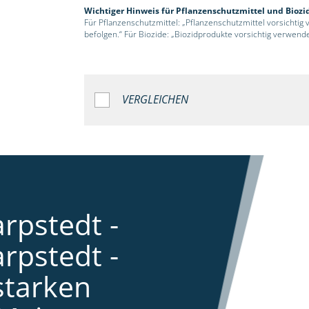
Wichtiger Hinweis für Pflanzenschutzmittel und Biozi
Für Pflanzenschutzmittel: „Pflanzenschutzmittel vorsichtig
befolgen.“ Für Biozide: „Biozidprodukte vorsichtig verwend
VERGLEICHEN
rpstedt -
rpstedt -
starken