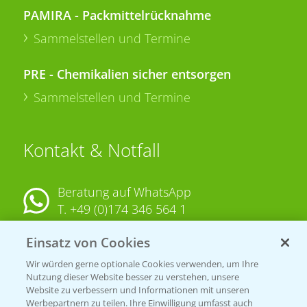
PAMIRA - Packmittelrücknahme
Sammelstellen und Termine
PRE - Chemikalien sicher entsorgen
Sammelstellen und Termine
Kontakt & Notfall
Beratung auf WhatsApp
T.
+49 (0)174 346 564 1
Einsatz von Cookies
KONTAKT
Wir würden gerne optionale Cookies verwenden, um Ihre
Nutzung dieser Website besser zu verstehen, unsere
Hilfe in Notfällen
Website zu verbessern und Informationen mit unseren
Werbepartnern zu teilen. Ihre Einwilligung umfasst auch
T.
+49 (0)214/30-20220