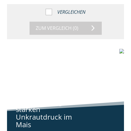
VERGLEICHEN
ZUM VERGLEICH
(0)
9:11
Standortreport
Harpstedt -
Standortreport
Harpstedt -
Strategien gegen
starken
Unkrautdruck im
Mais