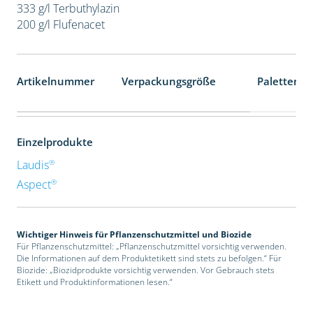
333 g/l Terbuthylazin
200 g/l Flufenacet
Artikelnummer
Verpackungsgröße
Palettenei
Einzelprodukte
®
Laudis
®
Aspect
Wichtiger Hinweis für Pflanzenschutzmittel und Biozide
Für Pflanzenschutzmittel: „Pflanzenschutzmittel vorsichtig verwenden.
Die Informationen auf dem Produktetikett sind stets zu befolgen.“ Für
Biozide: „Biozidprodukte vorsichtig verwenden. Vor Gebrauch stets
Etikett und Produktinformationen lesen.“