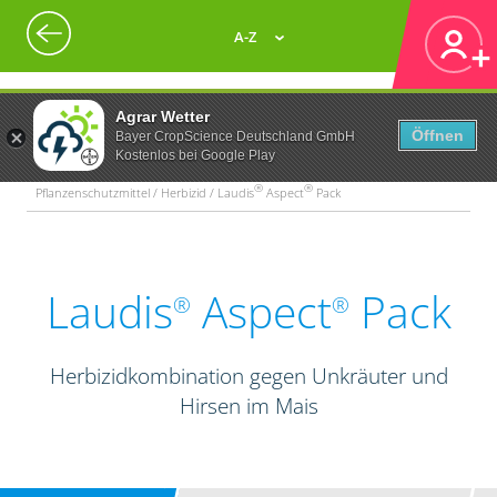
A-Z
Agrar Wetter
Öffnen
Bayer CropScience Deutschland GmbH
Kostenlos bei Google Play
®
®
Pflanzenschutzmittel / Herbizid / Laudis
Aspect
Pack
Laudis
Aspect
Pack
®
®
Herbizidkombination gegen Unkräuter und
Hirsen im Mais