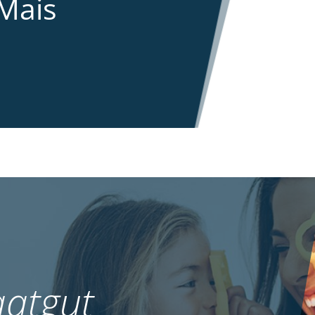
Mais
atgut