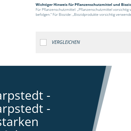
Wichtiger Hinweis für Pflanzenschutzmittel und Biozi
Für Pflanzenschutzmittel: „Pflanzenschutzmittel vorsichtig
befolgen.“ Für Biozide: „Biozidprodukte vorsichtig verwend
VERGLEICHEN
rpstedt -
rpstedt -
starken