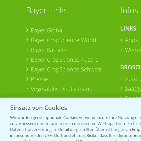
Bayer Links
Infos
LINKS
Bayer Global
Bayer CropScience World
Apps
Bayer Karriere
Wetter
Bayer CropScience Austria
BROSC
Bayer CropScience Schweiz
Acker
Presse
Saatg
Vegetables Deutschland
Sonde
Einsatz von Cookies
Wir würden gerne optionale Cookies verwenden, um Ihre Nutzung dies
zu verbessern und Informationen mit unseren Werbepartnern zu teilen.
Datenschutzerklärung im Detail dargestellten Übermittlungen an Empfä
insbesondere den USA. Dort besteht das Risiko, dass Ihre derart über