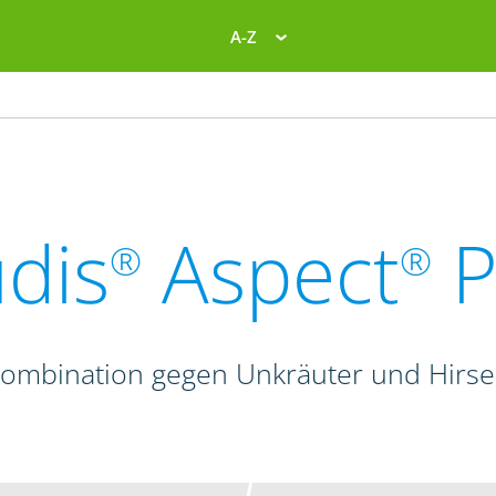
A-Z
dis
Aspect
P
®
®
kombination gegen Unkräuter und Hirse