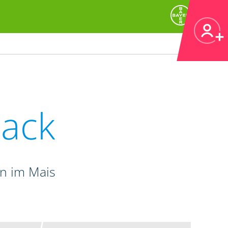
ack
n im Mais