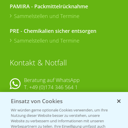
PAMIRA - Packmittelrücknahme
Sammelstellen und Termine
PRE - Chemikalien sicher entsorgen
Sammelstellen und Termine
Kontakt & Notfall
Beratung auf WhatsApp
T.
+49 (0)174 346 564 1
Einsatz von Cookies
KONTAKT
Wir würden gerne optionale Cookies verwenden, um Ihre
Nutzung dieser Website besser zu verstehen, unsere
Hilfe in Notfällen
Website zu verbessern und Informationen mit unseren
Werbepartnern zu teilen. Ihre Einwilligung umfasst auch
T.
+49 (0)214/30-20220