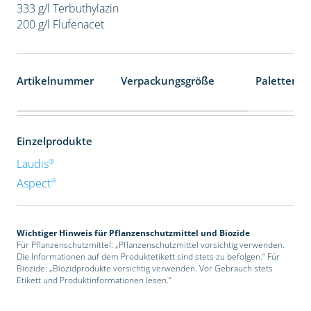
333 g/l Terbuthylazin
200 g/l Flufenacet
Artikelnummer
Verpackungsgröße
Palettenei
Einzelprodukte
®
Laudis
®
Aspect
Wichtiger Hinweis für Pflanzenschutzmittel und Biozide
Für Pflanzenschutzmittel: „Pflanzenschutzmittel vorsichtig verwenden.
Die Informationen auf dem Produktetikett sind stets zu befolgen.“ Für
Biozide: „Biozidprodukte vorsichtig verwenden. Vor Gebrauch stets
Etikett und Produktinformationen lesen.“