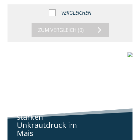
VERGLEICHEN
ZUM VERGLEICH
(0)
9:11
Standortreport
Harpstedt -
Standortreport
Harpstedt -
Strategien gegen
starken
Unkrautdruck im
Mais