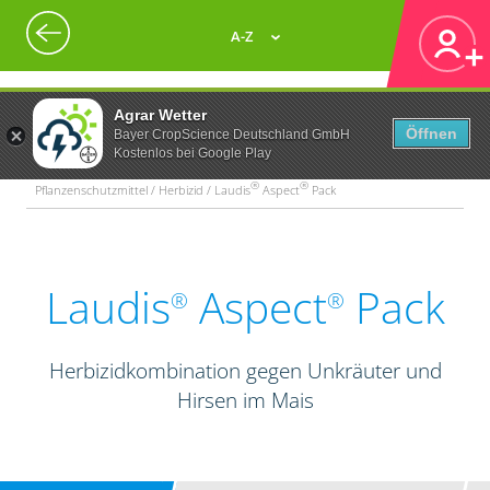
A-Z
Agrar Wetter
Öffnen
Bayer CropScience Deutschland GmbH
Kostenlos bei Google Play
®
®
Pflanzenschutzmittel / Herbizid / Laudis
Aspect
Pack
Laudis
Aspect
Pack
®
®
Herbizidkombination gegen Unkräuter und
Hirsen im Mais