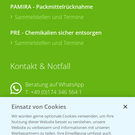
PAMIRA - Packmittelrücknahme
Sammelstellen und Termine
PRE - Chemikalien sicher entsorgen
Sammelstellen und Termine
Kontakt & Notfall
Beratung auf WhatsApp
T.
+49 (0)174 346 564 1
Einsatz von Cookies
KONTAKT
Wir würden gerne optionale Cookies verwenden, um Ihre
Nutzung dieser Website besser zu verstehen, unsere
Hilfe in Notfällen
Website zu verbessern und Informationen mit unseren
Werbepartnern zu teilen. Ihre Einwilligung umfasst auch
T.
+49 (0)214/30-20220