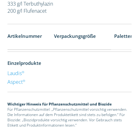
333 g/l Terbuthylazin
200 g/l Flufenacet
Artikelnummer
Verpackungsgröße
Palettenei
Einzelprodukte
®
Laudis
®
Aspect
Wichtiger Hinweis für Pflanzenschutzmittel und Biozide
Für Pflanzenschutzmittel: „Pflanzenschutzmittel vorsichtig verwenden.
Die Informationen auf dem Produktetikett sind stets zu befolgen.“ Für
Biozide: „Biozidprodukte vorsichtig verwenden. Vor Gebrauch stets
Etikett und Produktinformationen lesen.“