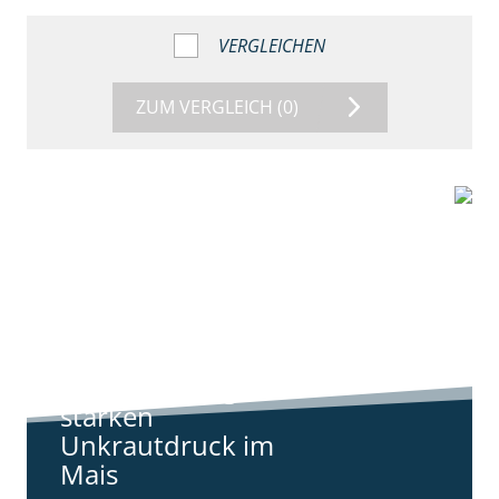
VERGLEICHEN
ZUM VERGLEICH
(0)
9:11
Standortreport
Harpstedt -
Standortreport
Harpstedt -
Strategien gegen
starken
Unkrautdruck im
Mais