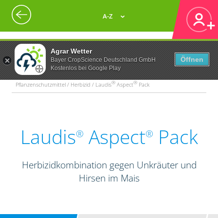
A-Z
Agrar Wetter
Öffnen
Bayer CropScience Deutschland GmbH
Kostenlos bei Google Play
®
®
Pflanzenschutzmittel / Herbizid / Laudis
Aspect
Pack
Laudis
Aspect
Pack
®
®
Herbizidkombination gegen Unkräuter und
Hirsen im Mais