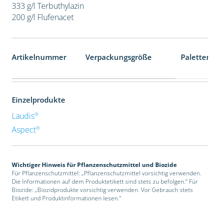
333 g/l Terbuthylazin
200 g/l Flufenacet
Artikelnummer
Verpackungsgröße
Palettenei
Einzelprodukte
®
Laudis
®
Aspect
Wichtiger Hinweis für Pflanzenschutzmittel und Biozide
Für Pflanzenschutzmittel: „Pflanzenschutzmittel vorsichtig verwenden.
Die Informationen auf dem Produktetikett sind stets zu befolgen.“ Für
Biozide: „Biozidprodukte vorsichtig verwenden. Vor Gebrauch stets
Etikett und Produktinformationen lesen.“