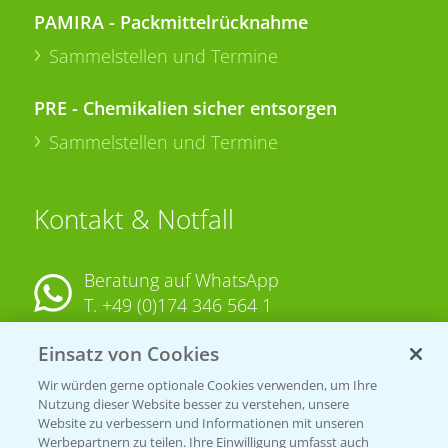
PAMIRA - Packmittelrücknahme
Sammelstellen und Termine
PRE - Chemikalien sicher entsorgen
Sammelstellen und Termine
Kontakt & Notfall
Beratung auf WhatsApp
T.
+49 (0)174 346 564 1
Einsatz von Cookies
KONTAKT
Wir würden gerne optionale Cookies verwenden, um Ihre
Nutzung dieser Website besser zu verstehen, unsere
Hilfe in Notfällen
Website zu verbessern und Informationen mit unseren
Werbepartnern zu teilen. Ihre Einwilligung umfasst auch
T.
+49 (0)214/30-20220