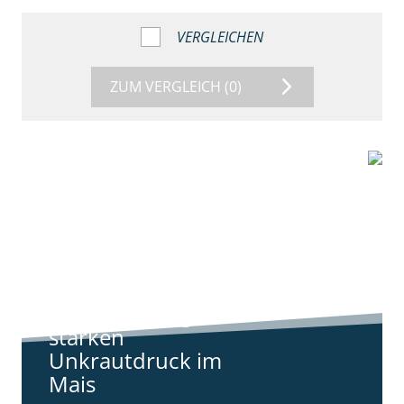
VERGLEICHEN
ZUM VERGLEICH
(0)
9:11
Standortreport
Harpstedt -
Standortreport
Harpstedt -
Strategien gegen
starken
Unkrautdruck im
Mais