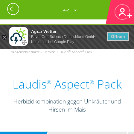
A-Z
Agrar Wetter
Öffnen
Bayer CropScience Deutschland GmbH
Kostenlos bei Google Play
®
®
Pflanzenschutzmittel / Herbizid / Laudis
Aspect
Pack
Laudis
Aspect
Pack
®
®
Herbizidkombination gegen Unkräuter und
Hirsen im Mais