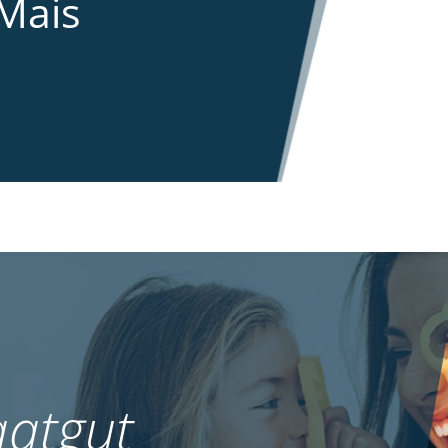
Mais
atgut