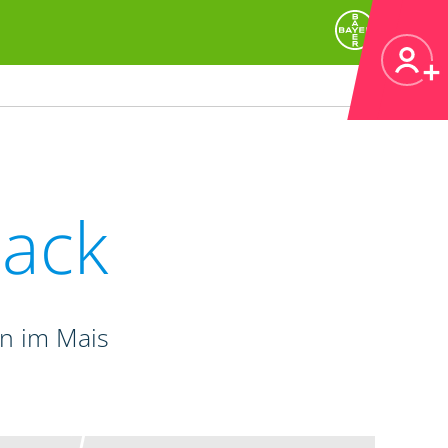
ack
n im Mais