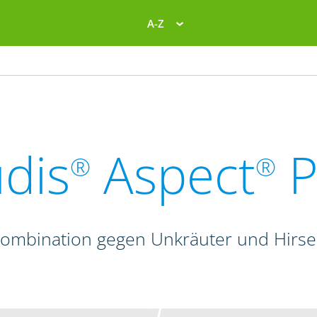
A-Z
dis
Aspect
P
®
®
kombination gegen Unkräuter und Hirse