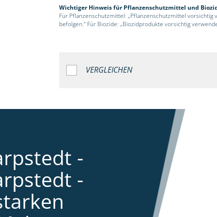
Wichtiger Hinweis für Pflanzenschutzmittel und Biozi
Für Pflanzenschutzmittel: „Pflanzenschutzmittel vorsichtig
befolgen.“ Für Biozide: „Biozidprodukte vorsichtig verwend
VERGLEICHEN
rpstedt -
rpstedt -
starken