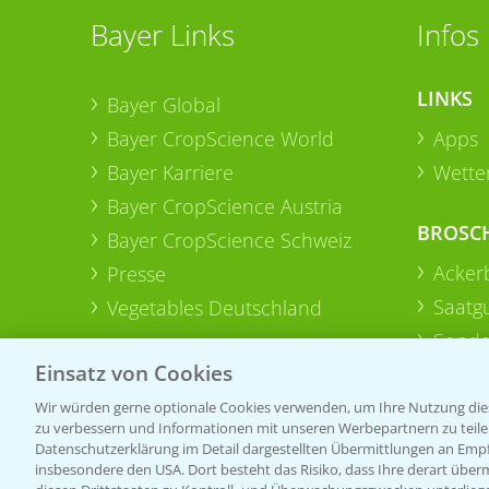
Bayer Links
Infos
LINKS
Bayer Global
Bayer CropScience World
Apps
Bayer Karriere
Wetter
Bayer CropScience Austria
BROSC
Bayer CropScience Schweiz
Acker
Presse
Saatg
Vegetables Deutschland
Sonde
Einsatz von Cookies
Wir würden gerne optionale Cookies verwenden, um Ihre Nutzung dies
zu verbessern und Informationen mit unseren Werbepartnern zu teilen.
Datenschutzerklärung im Detail dargestellten Übermittlungen an Empfä
insbesondere den USA. Dort besteht das Risiko, dass Ihre derart über