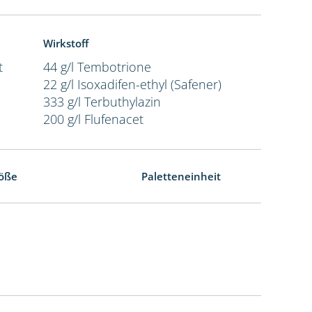
Wirkstoff
t
44 g/l Tembotrione
22 g/l Isoxadifen-ethyl (Safener)
333 g/l Terbuthylazin
200 g/l Flufenacet
öße
Paletteneinheit