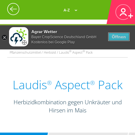
A-Z
Agrar Wetter
Öffnen
Bayer CropScience Deutschland GmbH
Kostenlos bei Google Play
®
®
Pflanzenschutzmittel / Herbizid / Laudis
Aspect
Pack
Laudis
Aspect
Pack
®
®
Herbizidkombination gegen Unkräuter und
Hirsen im Mais