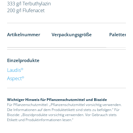
333 g/l Terbuthylazin
200 g/l Flufenacet
Artikelnummer
Verpackungsgröße
Palettenei
Einzelprodukte
®
Laudis
®
Aspect
Wichtiger Hinweis für Pflanzenschutzmittel und Biozide
Für Pflanzenschutzmittel: „Pflanzenschutzmittel vorsichtig verwenden.
Die Informationen auf dem Produktetikett sind stets zu befolgen.“ Für
Biozide: „Biozidprodukte vorsichtig verwenden. Vor Gebrauch stets
Etikett und Produktinformationen lesen.“