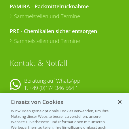
PAMIRA - Packmittelrücknahme
Sammelstellen und Termine
PRE - Chemikalien sicher entsorgen
Sammelstellen und Termine
Kontakt & Notfall
Beratung auf WhatsApp
T.
+49 (0)174 346 564 1
Einsatz von Cookies
KONTAKT
Wir würden gerne optionale Cookies verwenden, um Ihre
Nutzung dieser Website besser zu verstehen, unsere
Hilfe in Notfällen
Website zu verbessern und Informationen mit unseren
Werbepartnern zu teilen. Ihre Einwilligung umfasst auch
T.
+49 (0)214/30-20220