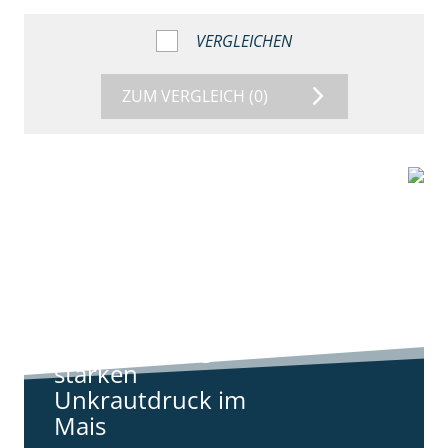
VERGLEICHEN
ZUM VERGLEICH
(0)
9:11
Standortreport
Harpstedt -
Standortreport
Harpstedt -
Strategien gegen
starken
Unkrautdruck im
Mais