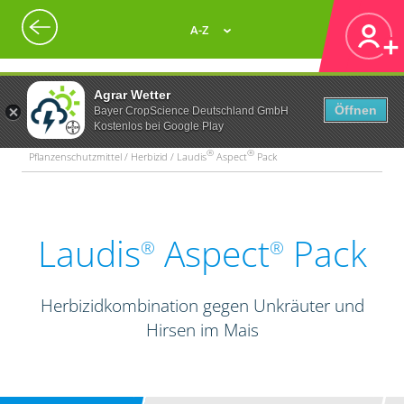
A-Z
Agrar Wetter
Öffnen
Bayer CropScience Deutschland GmbH
Kostenlos bei Google Play
®
®
Pflanzenschutzmittel / Herbizid / Laudis
Aspect
Pack
Laudis
Aspect
Pack
®
®
Herbizidkombination gegen Unkräuter und
Hirsen im Mais