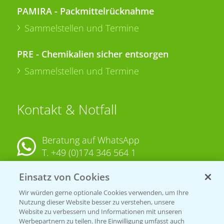
PAMIRA - Packmittelrücknahme
Sammelstellen und Termine
PRE - Chemikalien sicher entsorgen
Sammelstellen und Termine
Kontakt & Notfall
Beratung auf WhatsApp
T.
+49 (0)174 346 564 1
Einsatz von Cookies
KONTAKT
Wir würden gerne optionale Cookies verwenden, um Ihre
Nutzung dieser Website besser zu verstehen, unsere
Hilfe in Notfällen
Website zu verbessern und Informationen mit unseren
Werbepartnern zu teilen. Ihre Einwilligung umfasst auch
T.
+49 (0)214/30-20220