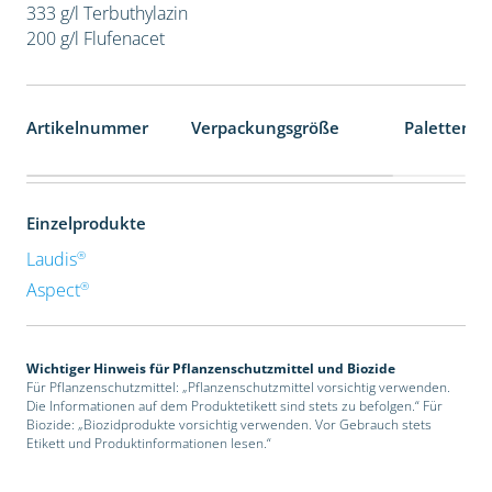
333 g/l Terbuthylazin
200 g/l Flufenacet
Artikelnummer
Verpackungsgröße
Palettenei
Einzelprodukte
®
Laudis
®
Aspect
Wichtiger Hinweis für Pflanzenschutzmittel und Biozide
Für Pflanzenschutzmittel: „Pflanzenschutzmittel vorsichtig verwenden.
Die Informationen auf dem Produktetikett sind stets zu befolgen.“ Für
Biozide: „Biozidprodukte vorsichtig verwenden. Vor Gebrauch stets
Etikett und Produktinformationen lesen.“