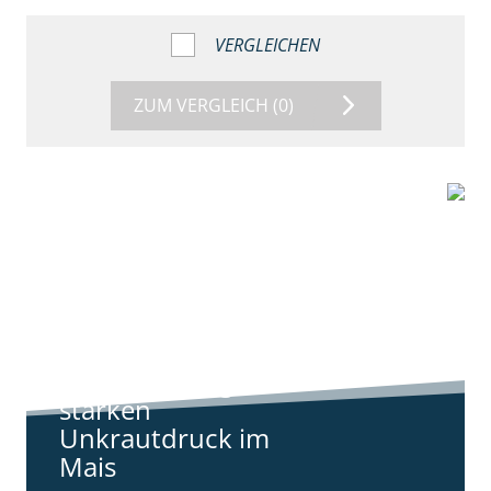
VERGLEICHEN
ZUM VERGLEICH
(0)
9:11
Standortreport
Harpstedt -
Standortreport
Harpstedt -
Strategien gegen
starken
Unkrautdruck im
Mais