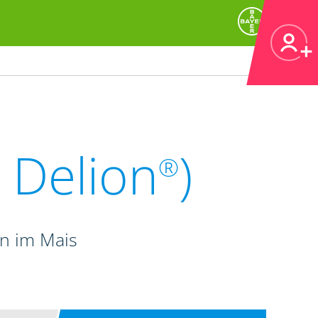
 Delion
)
®
n im Mais