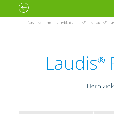
®
®
Pflanzenschutzmittel / Herbizid / Laudis
Plus (Laudis
+ De
Laudis
P
®
Herbizid