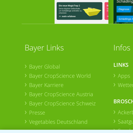
Bayer Links
Infos
LINKS
Bayer Global
Bayer CropScience World
Apps
Bayer Karriere
Wetter
Bayer CropScience Austria
BROSC
Bayer CropScience Schweiz
Acker
Presse
Saatg
Vegetables Deutschland
Sonde