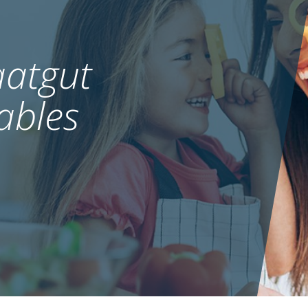
atgut
ables