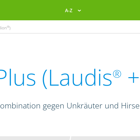
A-Z
®
lion
)
lus (Laudis
+
®
kombination gegen Unkräuter und Hirse