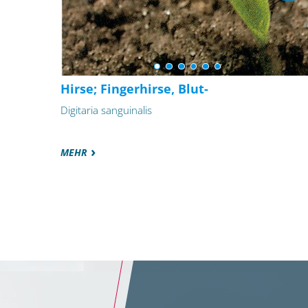
Hirse; Fingerhirse, Blut-
Digitaria sanguinalis
MEHR