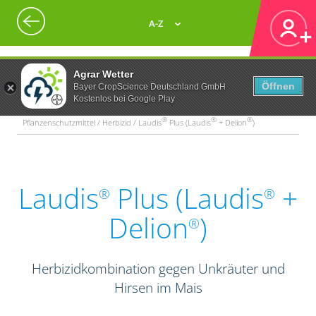
A-Z
Agrar Wetter
Öffnen
Bayer CropScience Deutschland GmbH
Kostenlos bei Google Play
®
®
®
Pflanzenschutzmittel / Herbizid / Laudis
Plus (Laudis
+ Delion
)
Laudis
Plus (Laudis
+
®
®
Delion
)
®
Herbizidkombination gegen Unkräuter und
Hirsen im Mais