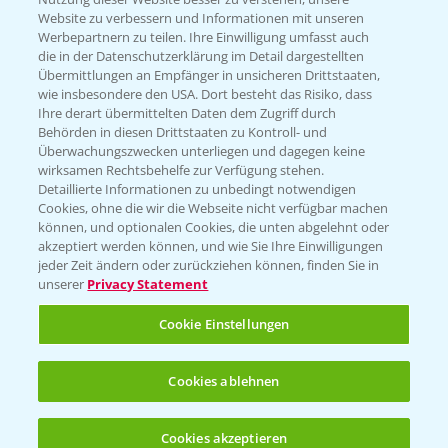
Website zu verbessern und Informationen mit unseren
KONTAKT
Werbepartnern zu teilen. Ihre Einwilligung umfasst auch
die in der Datenschutzerklärung im Detail dargestellten
Übermittlungen an Empfänger in unsicheren Drittstaaten,
Hilfe in Notfällen
wie insbesondere den USA. Dort besteht das Risiko, dass
Ihre derart übermittelten Daten dem Zugriff durch
T.
+49 (0)214/30-20220
Behörden in diesen Drittstaaten zu Kontroll- und
Überwachungszwecken unterliegen und dagegen keine
wirksamen Rechtsbehelfe zur Verfügung stehen.
Detaillierte Informationen zu unbedingt notwendigen
Cookies, ohne die wir die Webseite nicht verfügbar machen
können, und optionalen Cookies, die unten abgelehnt oder
akzeptiert werden können, und wie Sie Ihre Einwilligungen
jeder Zeit ändern oder zurückziehen können, finden Sie in
Folgen Sie uns
unserer
Privacy Statement
Cookie Einstellungen
Cookies ablehnen
Cookies akzeptieren