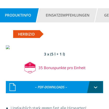
PRODUKTINFO
EINSATZEMPFEHLUNGEN
GE
HERBIZID
3 x (5 l + 1 l)
35 Bonuspunkte pro Einheit
– PDF-DOWNLOADS –
Unglaublich stark gegen fast alle Hirsearten!