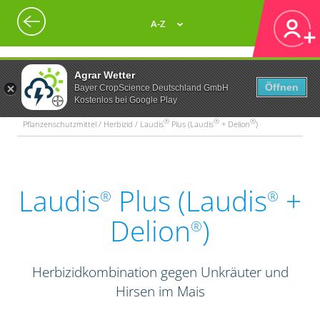
A-Z
Agrar Wetter
Öffnen
Bayer CropScience Deutschland GmbH
Kostenlos bei Google Play
®
®
®
Pflanzenschutzmittel / Herbizid / Laudis
Plus (Laudis
+ Delion
)
Laudis
Plus (Laudis
+
®
®
Delion
)
®
Herbizidkombination gegen Unkräuter und
Hirsen im Mais