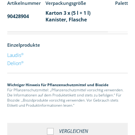
Artikelnummer
Verpackungsgröße
Paletten
Karton 3 x (5 l + 1 l)
90428904
32
Kanister, Flasche
Einzelprodukte
®
Laudis
®
Delion
Wichtiger Hinweis für Pflanzenschutzmittel und Biozide
Für Pflanzenschutzmittel: „Pflanzenschutzmittel vorsichtig verwenden.
Die Informationen auf dem Produktetikett sind stets zu befolgen.“ Für
Biozide: „Biozidprodukte vorsichtig verwenden. Vor Gebrauch stets
Etikett und Produktinformationen lesen.“
VERGLEICHEN