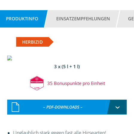
PRODUKTINFO
EINSATZEMPFEHLUNGEN
GE
HERBIZID
3 x (5 l + 1 l)
35 Bonuspunkte pro Einheit
– PDF-DOWNLOADS –
Unglaublich stark gegen fast alle Hirsearten!