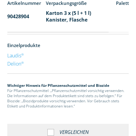
Artikelnummer
Verpackungsgröße
Paletten
Karton 3 x (5 l + 1 l)
90428904
32
Kanister, Flasche
Einzelprodukte
®
Laudis
®
Delion
Wichtiger Hinweis für Pflanzenschutzmittel und Biozide
Für Pflanzenschutzmittel: „Pflanzenschutzmittel vorsichtig verwenden.
Die Informationen auf dem Produktetikett sind stets zu befolgen.“ Für
Biozide: „Biozidprodukte vorsichtig verwenden. Vor Gebrauch stets
Etikett und Produktinformationen lesen.“
VERGLEICHEN