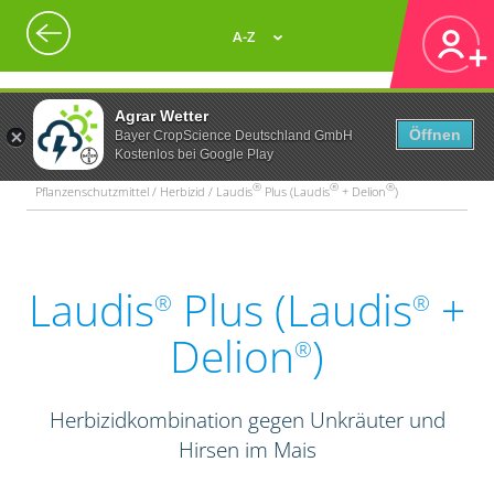
A-Z
Agrar Wetter
Öffnen
Bayer CropScience Deutschland GmbH
Kostenlos bei Google Play
®
®
®
Pflanzenschutzmittel / Herbizid / Laudis
Plus (Laudis
+ Delion
)
Laudis
Plus (Laudis
+
®
®
Delion
)
®
Herbizidkombination gegen Unkräuter und
Hirsen im Mais