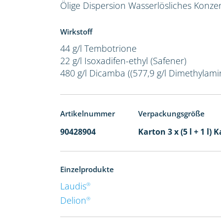
Ölige Dispersion
Wasserlösliches Konze
Wirkstoff
44 g/l Tembotrione
22 g/l Isoxadifen-ethyl (Safener)
480 g/l Dicamba ((577,9 g/l Dimethylamin
Artikelnummer
Verpackungsgröße
90428904
Karton 3 x (5 l + 1 l) 
Einzelprodukte
Laudis
®
Delion
®