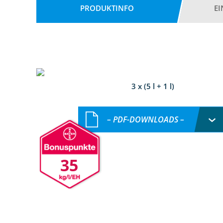
PRODUKTINFO
E
3 x (5 l + 1 l)
– PDF-DOWNLOADS –
35