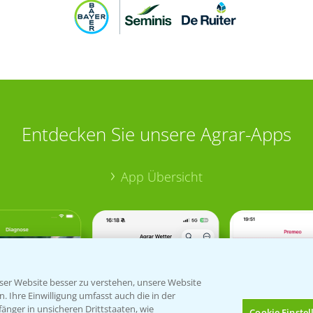
Entdecken Sie unsere Agrar-Apps
App Übersicht
er Website besser zu verstehen, unsere Website
 Ihre Einwilligung umfasst auch die in der
nger in unsicheren Drittstaaten, wie
Cookie Einste