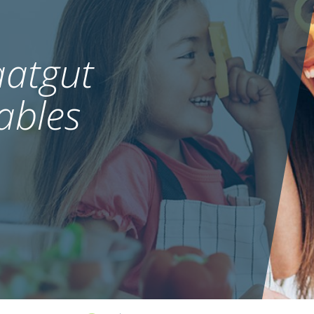
atgut
ables