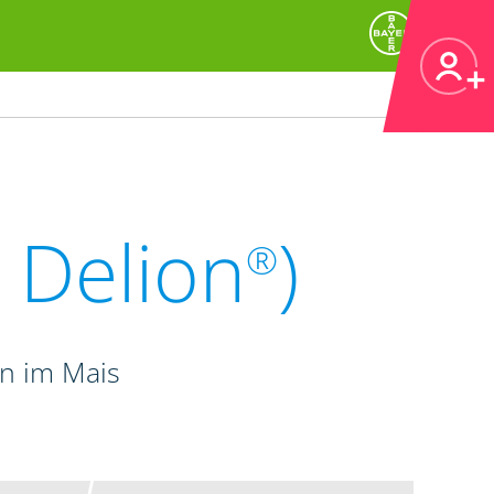
 Delion
)
®
n im Mais