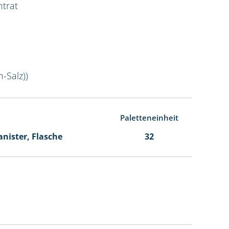
ntrat
-Salz))
Paletteneinheit
Kanister, Flasche
32