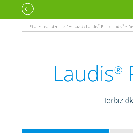
®
®
Pflanzenschutzmittel / Herbizid / Laudis
Plus (Laudis
+ De
Laudis
P
®
Herbizid