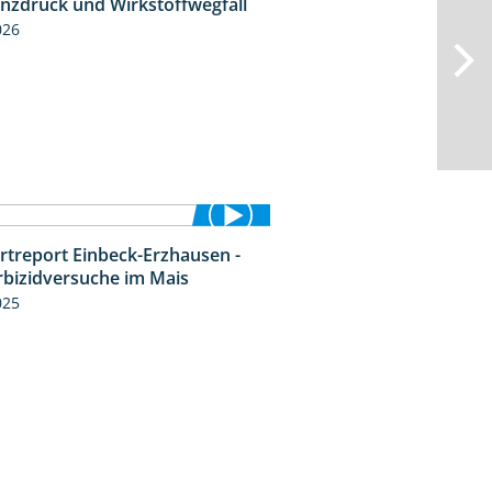
enzdruck und Wirkstoffwegfall
026
rtreport Einbeck-Erzhausen -
7:04
rbizidversuche im Mais
025