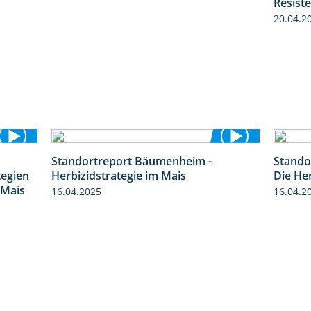
Resist
20.04.2
Standortreport Bäumenheim -
Stando
9:11
5:42
tegien
Herbizidstrategie im Mais
Die He
 Mais
16.04.2025
16.04.2