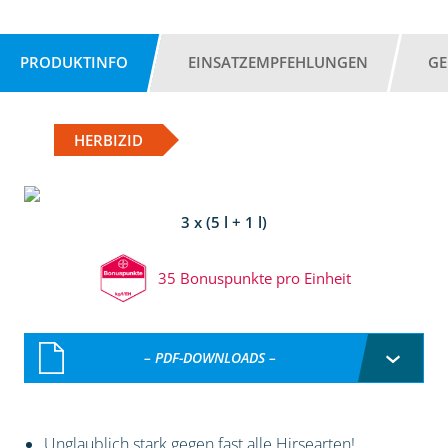
PRODUKTINFO
EINSATZEMPFEHLUNGEN
GE
HERBIZID
3 x (5 l + 1 l)
35 Bonuspunkte pro Einheit
– PDF-DOWNLOADS –
Unglaublich stark gegen fast alle Hirsearten!