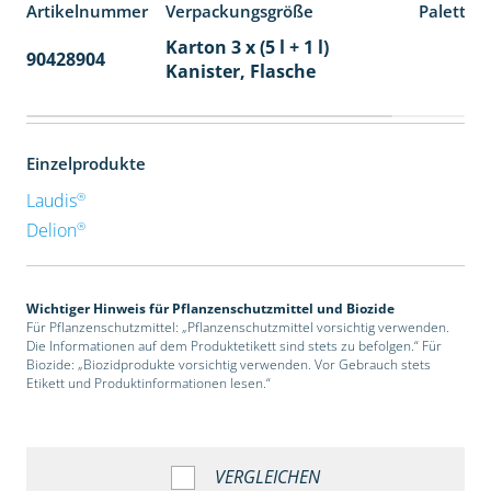
Artikelnummer
Verpackungsgröße
Paletten
Karton 3 x (5 l + 1 l)
90428904
32
Kanister, Flasche
Einzelprodukte
®
Laudis
®
Delion
Wichtiger Hinweis für Pflanzenschutzmittel und Biozide
Für Pflanzenschutzmittel: „Pflanzenschutzmittel vorsichtig verwenden.
Die Informationen auf dem Produktetikett sind stets zu befolgen.“ Für
Biozide: „Biozidprodukte vorsichtig verwenden. Vor Gebrauch stets
Etikett und Produktinformationen lesen.“
VERGLEICHEN