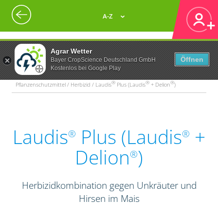
A-Z
Agrar Wetter
Öffnen
Bayer CropScience Deutschland GmbH
Kostenlos bei Google Play
®
®
®
Pflanzenschutzmittel / Herbizid / Laudis
Plus (Laudis
+ Delion
)
Laudis
Plus (Laudis
+
®
®
Delion
)
®
Herbizidkombination gegen Unkräuter und
Hirsen im Mais