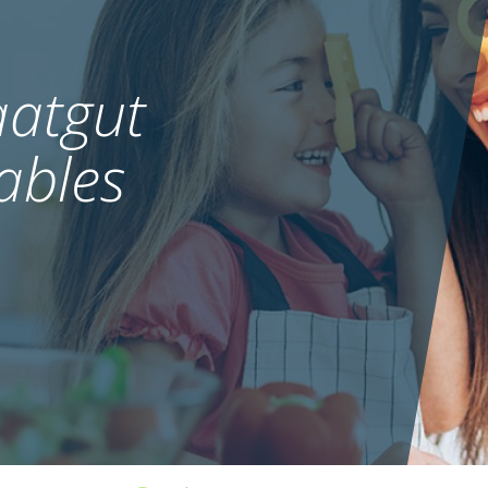
atgut
ables