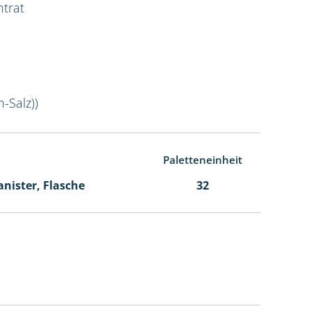
ntrat
-Salz))
Paletteneinheit
Kanister, Flasche
32