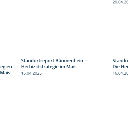
20.04.2
Standortreport Bäumenheim -
Stando
9:11
5:42
tegien
Herbizidstrategie im Mais
Die He
 Mais
16.04.2025
16.04.2