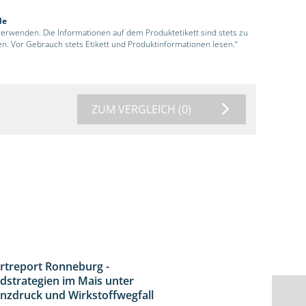
de
 verwenden. Die Informationen auf dem Produktetikett sind stets zu
en. Vor Gebrauch stets Etikett und Produktinformationen lesen.“
ZUM VERGLEICH
(0)
rtreport Ronneburg -
7:01
idstrategien im Mais unter
enzdruck und Wirkstoffwegfall