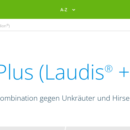
A-Z
®
lion
)
lus (Laudis
+
®
kombination gegen Unkräuter und Hirse