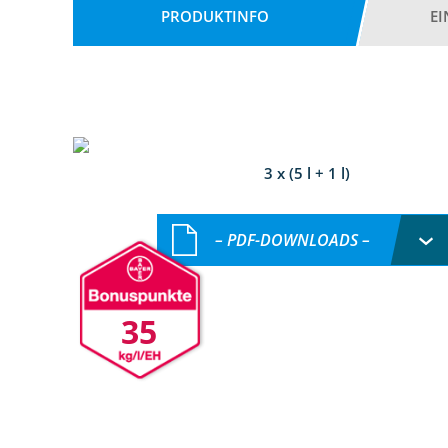
PRODUKTINFO
E
3 x (5 l + 1 l)
– PDF-DOWNLOADS –
35