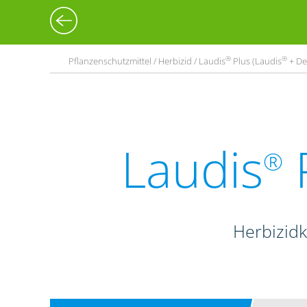
®
®
Pflanzenschutzmittel / Herbizid / Laudis
Plus (Laudis
+ De
Laudis
P
®
Herbizid