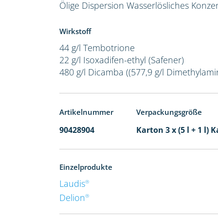
Ölige Dispersion
Wasserlösliches Konze
Wirkstoff
44 g/l Tembotrione
22 g/l Isoxadifen-ethyl (Safener)
480 g/l Dicamba ((577,9 g/l Dimethylamin
Artikelnummer
Verpackungsgröße
90428904
Karton 3 x (5 l + 1 l) 
Einzelprodukte
Laudis
®
Delion
®