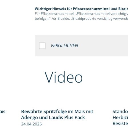
Wichtiger Hinweis für Pflanzenschutzmittel und Biozi
Für Pflanzenschutzmittel: „Pflanzenschutzmittel vorsichtig
befolgen.“ Für Biozide: „Biozidprodukte vorsichtig verwend
VERGLEICHEN
Video
ais
Bewährte Spritzfolge im Mais mit
Stando
1:39
1:22
Adengo und Laudis Plus Pack
Herbiz
Resist
24.04.2026