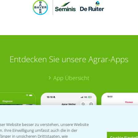
Entdecken Sie unsere Agrar-Apps
App Übersicht
er Website besser zu verstehen, unsere Website
 Ihre Einwilligung umfasst auch die in der
nger in unsicheren Drittstaaten, wie
Cookie Einste