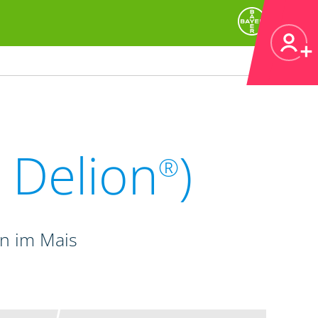
 Delion
)
®
n im Mais