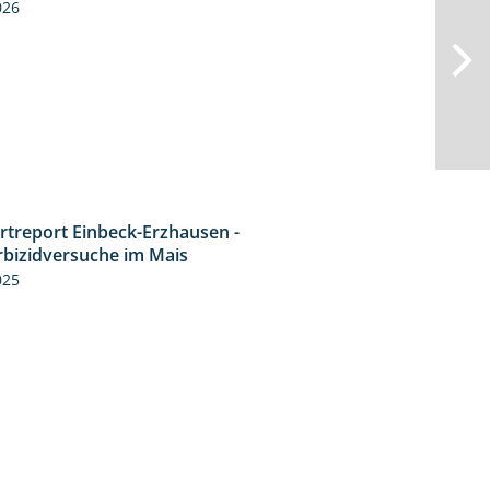
026
rtreport Einbeck-Erzhausen -
7:04
rbizidversuche im Mais
025