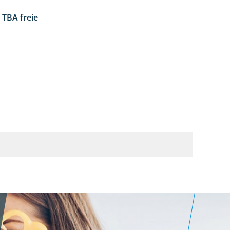
 TBA freie
4:17