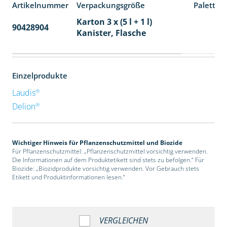
Artikelnummer
Verpackungsgröße
Paletten
Karton 3 x (5 l + 1 l)
90428904
32
Kanister, Flasche
Einzelprodukte
®
Laudis
®
Delion
Wichtiger Hinweis für Pflanzenschutzmittel und Biozide
Für Pflanzenschutzmittel: „Pflanzenschutzmittel vorsichtig verwenden.
Die Informationen auf dem Produktetikett sind stets zu befolgen.“ Für
Biozide: „Biozidprodukte vorsichtig verwenden. Vor Gebrauch stets
Etikett und Produktinformationen lesen.“
VERGLEICHEN