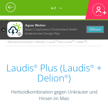
A-Z
Agrar Wetter
Öffnen
Bayer CropScience Deutschland GmbH
Kostenlos bei Google Play
®
®
®
Pflanzenschutzmittel / Herbizid / Laudis
Plus (Laudis
+ Delion
)
Laudis
Plus (Laudis
+
®
®
Delion
)
®
Herbizidkombination gegen Unkräuter und
Hirsen im Mais