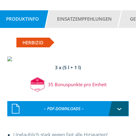
PRODUKTINFO
EINSATZEMPFEHLUNGEN
GE
HERBIZID
3 x (5 l + 1 l)
35 Bonuspunkte pro Einheit
– PDF-DOWNLOADS –
Unglaublich stark gegen fast alle Hirsearten!