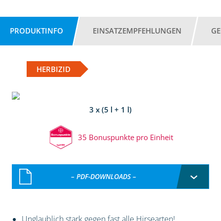
PRODUKTINFO
EINSATZEMPFEHLUNGEN
GE
HERBIZID
3 x (5 l + 1 l)
35 Bonuspunkte pro Einheit
– PDF-DOWNLOADS –
Unglaublich stark gegen fast alle Hirsearten!