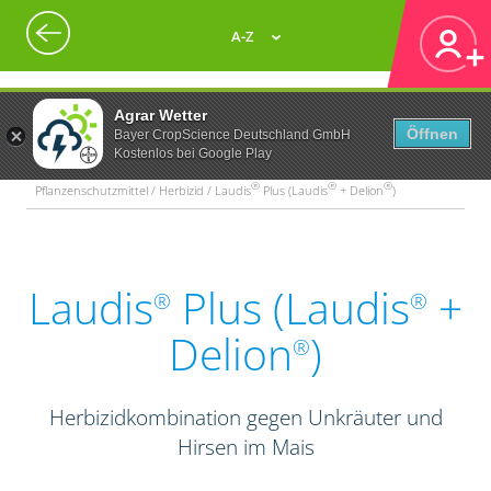
A-Z
Agrar Wetter
Öffnen
Bayer CropScience Deutschland GmbH
Kostenlos bei Google Play
®
®
®
Pflanzenschutzmittel / Herbizid / Laudis
Plus (Laudis
+ Delion
)
Laudis
Plus (Laudis
+
®
®
Delion
)
®
Herbizidkombination gegen Unkräuter und
Hirsen im Mais