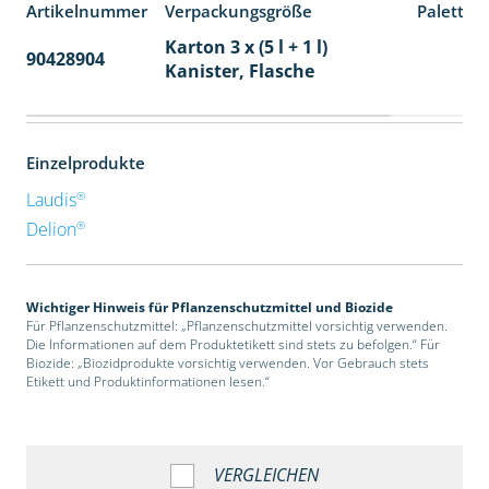
Artikelnummer
Verpackungsgröße
Paletten
Karton 3 x (5 l + 1 l)
90428904
32
Kanister, Flasche
Einzelprodukte
®
Laudis
®
Delion
Wichtiger Hinweis für Pflanzenschutzmittel und Biozide
Für Pflanzenschutzmittel: „Pflanzenschutzmittel vorsichtig verwenden.
Die Informationen auf dem Produktetikett sind stets zu befolgen.“ Für
Biozide: „Biozidprodukte vorsichtig verwenden. Vor Gebrauch stets
Etikett und Produktinformationen lesen.“
VERGLEICHEN