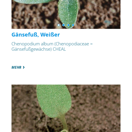
Gänsefuß, Weißer
Chenopodium album (Chenopodiaceae =
Gänsefußgewächse) CHEAL
MEHR