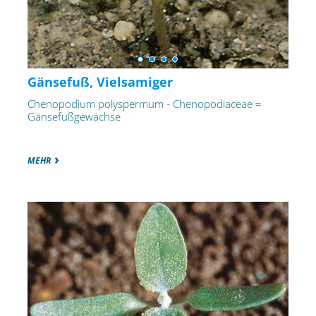
Gänsefuß, Vielsamiger
Chenopodium polyspermum - Chenopodiaceae =
Gänsefußgewächse
MEHR