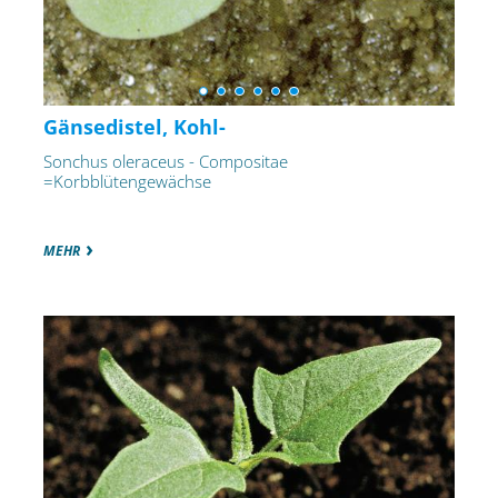
Gänsedistel, Kohl-
Sonchus oleraceus - Compositae
=Korbblütengewächse
MEHR