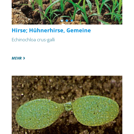
Hirse; Hühnerhirse, Gemeine
Echinochloa crus-galli
MEHR