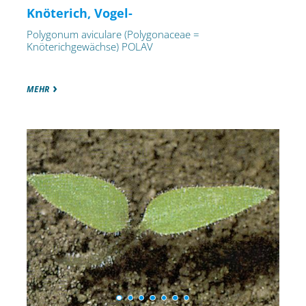
Knöterich, Vogel-
Polygonum aviculare (Polygonaceae =
Knöterichgewächse) POLAV
MEHR