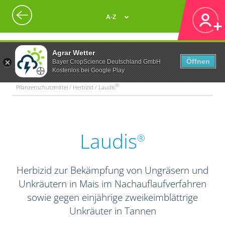
A-Z
Agrar Wetter
Öffnen
Bayer CropScience Deutschland GmbH
Kostenlos bei Google Play
®
Pflanzenschutzmittel / Herbizid / Laudis
Laudis
®
Herbizid zur Bekämpfung von Ungräsern und
Unkräutern in Mais im Nachauflaufverfahren
sowie gegen einjährige zweikeimblättrige
Unkräuter in Tannen