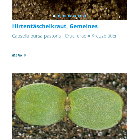
Hirtentäschelkraut, Gemeines
Capsella bursa-pastoris - Cruciferae = Kreuzblütler
MEHR