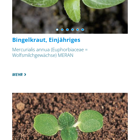
Bingelkraut, Einjähriges
Mercurialis annua (Euphorbiaceae =
Wolfsmilchgewächse) MERAN
MEHR