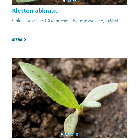
Klettenlabkraut
Galium aparine (Rubiaceae = Rötegewächse) GALAP
MEHR