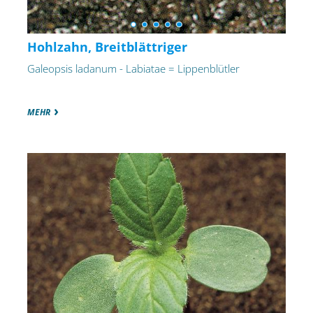
Hohlzahn, Breitblättriger
Galeopsis ladanum - Labiatae = Lippenblütler
MEHR