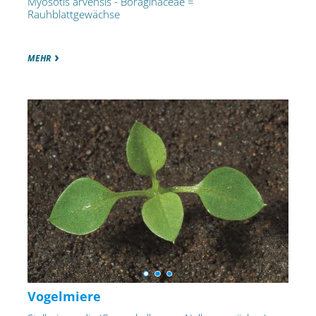
Myosotis arvensis - Boraginaceae =
Rauhblattgewächse
MEHR
Vogelmiere