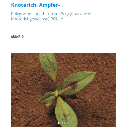
Knöterich, Ampfer-
Polygonum lapathifolium (Polygonaceae =
Knöterichgewächse) POLLA
MEHR