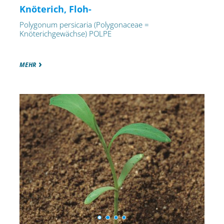
Knöterich, Floh-
Polygonum persicaria (Polygonaceae =
Knöterichgewächse) POLPE
MEHR