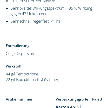
In allen Sorten verträglich!
Sehr breites Wirkungsspektrum (>95 % Wirkung
gegen 47 Unkräuter)
Sehr schnell regenfest (<1 h)!
Formulierung
Ölige Dispersion
Wirkstoff
44 g/l Tembotrione
22 g/l Isoxadifen-ethyl (Safener)
Artikelnummer
Verpackungsgröße
Paletten
Karton 4 x 5 l