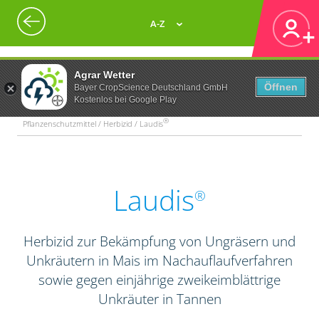
A-Z
Agrar Wetter
Öffnen
Bayer CropScience Deutschland GmbH
Kostenlos bei Google Play
®
Pflanzenschutzmittel / Herbizid / Laudis
Laudis
®
Herbizid zur Bekämpfung von Ungräsern und
Unkräutern in Mais im Nachauflaufverfahren
sowie gegen einjährige zweikeimblättrige
Unkräuter in Tannen