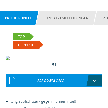
PRODUKTINFO
EINSATZEMPFEHLUNGEN
ZU
TOP
HERBIZID
5 l
– PDF-DOWNLOADS –
Unglaublich stark gegen Hühnerhirse!!