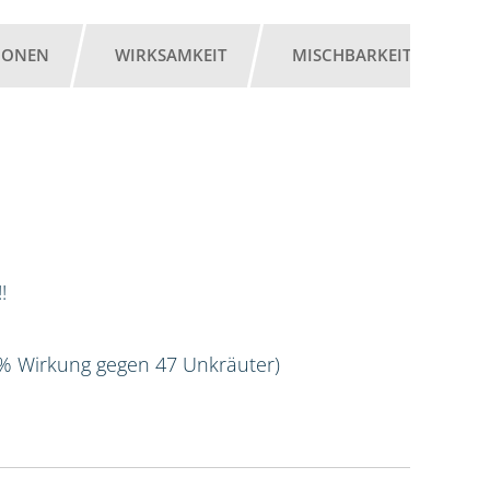
IONEN
WIRKSAMKEIT
MISCHBARKEIT
G
!
 % Wirkung gegen 47 Unkräuter)