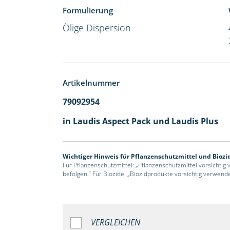
Formulierung
Ölige Dispersion
Artikelnummer
79092954
in Laudis Aspect Pack und Laudis Plus
Wichtiger Hinweis für Pflanzenschutzmittel und Biozi
Für Pflanzenschutzmittel: „Pflanzenschutzmittel vorsichtig
befolgen.“ Für Biozide: „Biozidprodukte vorsichtig verwend
VERGLEICHEN