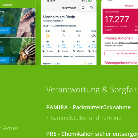
Verantwortung & Sorgfalt
PAMIRA - Packmittelrücknahme
Sammelstellen und Termine
 Aktuell
PRE - Chemikalien sicher entsorge