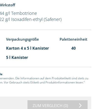
Wirkstoff
44 g/l Tembotrione
22 g/l Isoxadifen-ethyl (Safener)
Verpackungsgröße
Paletteneinheit
Karton 4 x 5 l Kanister
40
5 l Kanister
de
 verwenden. Die Informationen auf dem Produktetikett sind stets zu
en. Vor Gebrauch stets Etikett und Produktinformationen lesen.“
ZUM VERGLEICH
(0)