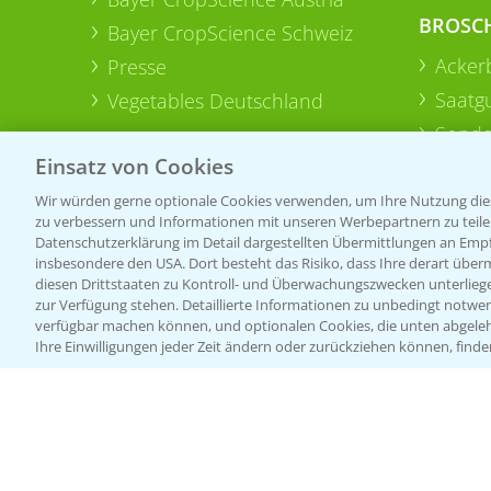
BROSC
Bayer CropScience Schweiz
Acker
Presse
Saatg
Vegetables Deutschland
Sonde
Einsatz von Cookies
Wir würden gerne optionale Cookies verwenden, um Ihre Nutzung dies
zu verbessern und Informationen mit unseren Werbepartnern zu teilen.
Datenschutzerklärung im Detail dargestellten Übermittlungen an Empfä
insbesondere den USA. Dort besteht das Risiko, dass Ihre derart über
diesen Drittstaaten zu Kontroll- und Überwachungszwecken unterlie
zur Verfügung stehen. Detaillierte Informationen zu unbedingt notwen
verfügbar machen können, und optionalen Cookies, die unten abgeleh
Ihre Einwilligungen jeder Zeit ändern oder zurückziehen können, finde