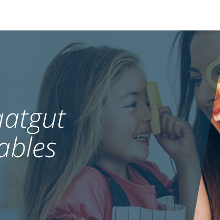
atgut
ables