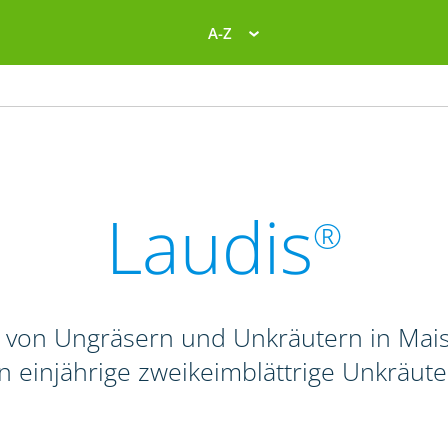
A-Z
Laudis
®
 von Ungräsern und Unkräutern in Mais
n einjährige zweikeimblättrige Unkräute