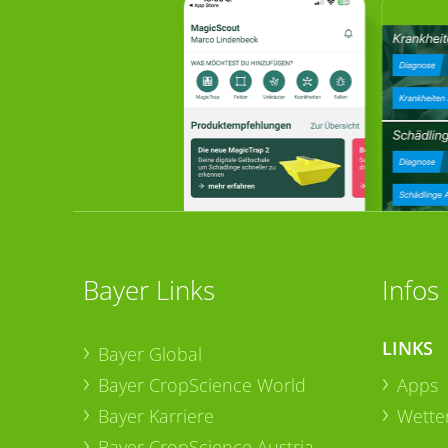
Bayer Links
Infos
LINKS
Bayer Global
Bayer CropScience World
Apps
Bayer Karriere
Wetter
Bayer CropScience Austria