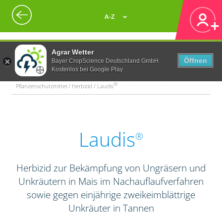
A-Z
Agrar Wetter
Öffnen
Bayer CropScience Deutschland GmbH
Kostenlos bei Google Play
®
Pflanzenschutzmittel / Herbizid / Laudis
Laudis
®
Herbizid zur Bekämpfung von Ungräsern und
Unkräutern in Mais im Nachauflaufverfahren
sowie gegen einjährige zweikeimblättrige
Unkräuter in Tannen