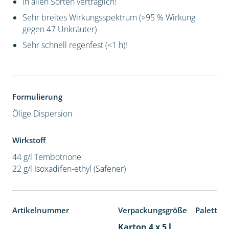
In allen Sorten verträglich!
Sehr breites Wirkungsspektrum (>95 % Wirkung
gegen 47 Unkräuter)
Sehr schnell regenfest (<1 h)!
Formulierung
Ölige Dispersion
Wirkstoff
44 g/l Tembotrione
22 g/l Isoxadifen-ethyl (Safener)
Artikelnummer
Verpackungsgröße
Paletten
Karton 4 x 5 l