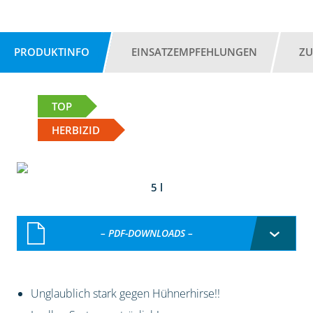
PRODUKTINFO
EINSATZEMPFEHLUNGEN
ZU
TOP
HERBIZID
5 l
– PDF-DOWNLOADS –
Unglaublich stark gegen Hühnerhirse!!