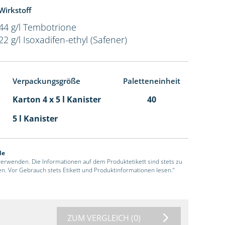
Wirkstoff
44 g/l Tembotrione
22 g/l Isoxadifen-ethyl (Safener)
Verpackungsgröße
Paletteneinheit
Karton 4 x 5 l Kanister
40
5 l Kanister
de
 verwenden. Die Informationen auf dem Produktetikett sind stets zu
en. Vor Gebrauch stets Etikett und Produktinformationen lesen.“
ZUM VERGLEICH
(0)