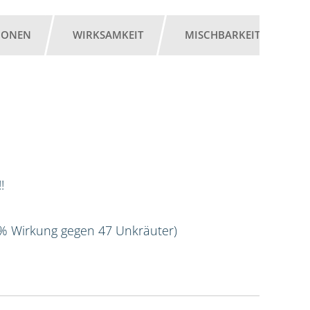
IONEN
WIRKSAMKEIT
MISCHBARKEIT
G
!
 % Wirkung gegen 47 Unkräuter)