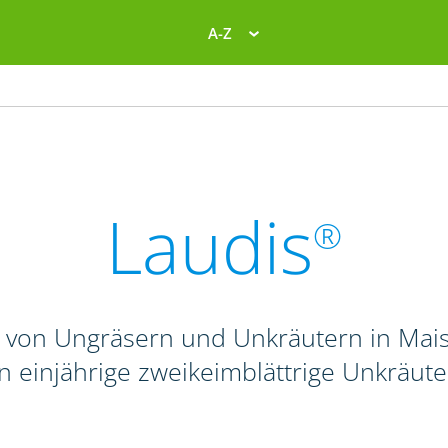
A-Z
Laudis
®
 von Ungräsern und Unkräutern in Mais
n einjährige zweikeimblättrige Unkräute