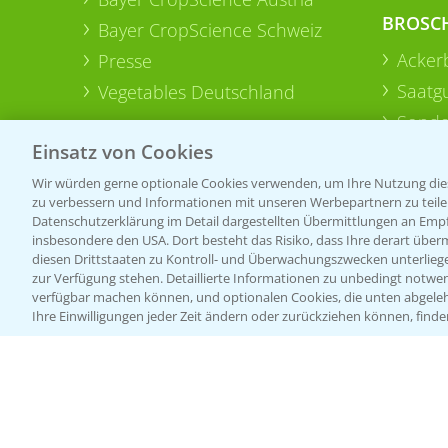
BROSC
Bayer CropScience Schweiz
Acker
Presse
Saatg
Vegetables Deutschland
Sonde
Einsatz von Cookies
Wir würden gerne optionale Cookies verwenden, um Ihre Nutzung dies
zu verbessern und Informationen mit unseren Werbepartnern zu teilen.
Datenschutzerklärung im Detail dargestellten Übermittlungen an Empfä
insbesondere den USA. Dort besteht das Risiko, dass Ihre derart über
diesen Drittstaaten zu Kontroll- und Überwachungszwecken unterlie
zur Verfügung stehen. Detaillierte Informationen zu unbedingt notwen
verfügbar machen können, und optionalen Cookies, die unten abgeleh
Ihre Einwilligungen jeder Zeit ändern oder zurückziehen können, finde