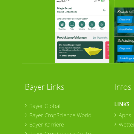
Bayer Links
Infos
LINKS
Bayer Global
Bayer CropScience World
Apps
Bayer Karriere
Wetter
Bayer CropScience Austria