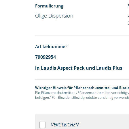
Formulierung
Ölige Dispersion
Artikelnummer
79092954
in Laudis Aspect Pack und Laudis Plus
Wichtiger Hinweis für Pflanzenschutzmittel und Biozi
Für Pflanzenschutzmittel: „Pflanzenschutzmittel vorsichtig
befolgen.“ Für Biozide: „Biozidprodukte vorsichtig verwend
VERGLEICHEN