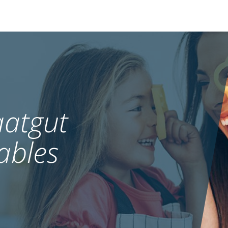
atgut
ables