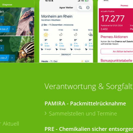
Verantwortung & Sorgfalt
PAMIRA - Packmittelrücknahme
Sammelstellen und Termine
 Aktuell
PRE - Chemikalien sicher entsorge