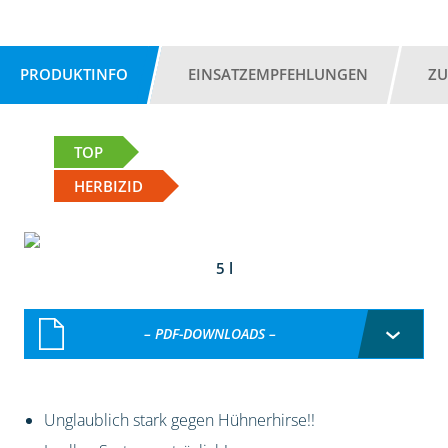
PRODUKTINFO
EINSATZEMPFEHLUNGEN
ZU
TOP
HERBIZID
5 l
– PDF-DOWNLOADS –
Unglaublich stark gegen Hühnerhirse!!