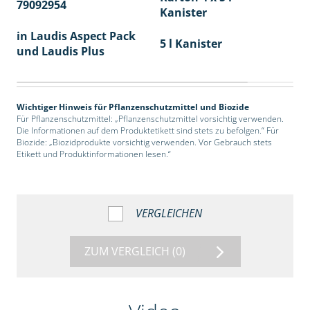
79092954
40
Kanister
in Laudis Aspect Pack
5 l Kanister
und Laudis Plus
Wichtiger Hinweis für Pflanzenschutzmittel und Biozide
Für Pflanzenschutzmittel: „Pflanzenschutzmittel vorsichtig verwenden.
Die Informationen auf dem Produktetikett sind stets zu befolgen.“ Für
Biozide: „Biozidprodukte vorsichtig verwenden. Vor Gebrauch stets
Etikett und Produktinformationen lesen.“
VERGLEICHEN
ZUM VERGLEICH
(0)