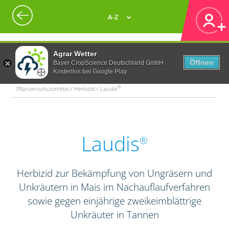
A-Z
Agrar Wetter
Öffnen
Bayer CropScience Deutschland GmbH
Kostenlos bei Google Play
®
Pflanzenschutzmittel / Herbizid / Laudis
Laudis
®
Herbizid zur Bekämpfung von Ungräsern und
Unkräutern in Mais im Nachauflaufverfahren
sowie gegen einjährige zweikeimblättrige
Unkräuter in Tannen