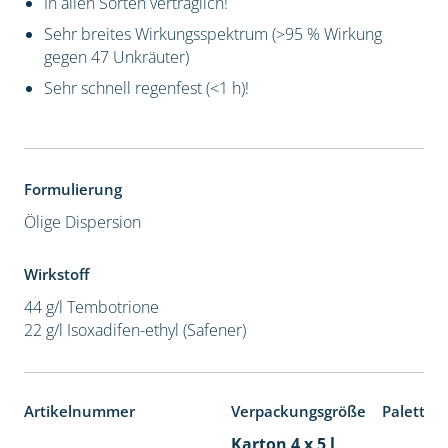
In allen Sorten verträglich!
Sehr breites Wirkungsspektrum (>95 % Wirkung
gegen 47 Unkräuter)
Sehr schnell regenfest (<1 h)!
Formulierung
Ölige Dispersion
Wirkstoff
44 g/l Tembotrione
22 g/l Isoxadifen-ethyl (Safener)
Artikelnummer
Verpackungsgröße
Paletten
Karton 4 x 5 l