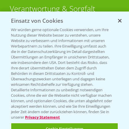
Verantwortung & Sorgfalt
Einsatz von Cookies
PAMIRA - Packmittelrücknahme
Wir würden gerne optionale Cookies verwenden, um Ihre
Sammelstellen und Termine
Nutzung dieser Website besser zu verstehen, unsere
Website zu verbessern und Informationen mit unseren
Werbepartnern zu teilen. Ihre Einwilligung umfasst auch
PRE - Chemikalien sicher entsorgen
die in der Datenschutzerklärung im Detail dargestellten
Übermittlungen an Empfänger in unsicheren Drittstaaten,
Sammelstellen und Termine
wie insbesondere den USA. Dort besteht das Risiko, dass
Ihre derart übermittelten Daten dem Zugriff durch
Behörden in diesen Drittstaaten zu Kontroll- und
Überwachungszwecken unterliegen und dagegen keine
Kontakt & Notfall
wirksamen Rechtsbehelfe zur Verfügung stehen.
Detaillierte Informationen zu unbedingt notwendigen
Cookies, ohne die wir die Webseite nicht verfügbar machen
Beratung auf WhatsApp
können, und optionalen Cookies, die unten abgelehnt oder
T.
+49 (0)174 346 564 1
akzeptiert werden können, und wie Sie Ihre Einwilligungen
jeder Zeit ändern oder zurückziehen können, finden Sie in
unserer
Privacy Statement
KONTAKT
Cookie Einstellungen