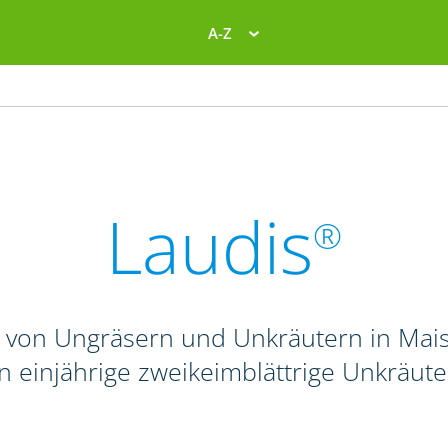
A-Z
Laudis
®
 von Ungräsern und Unkräutern in Mais
n einjährige zweikeimblättrige Unkräute