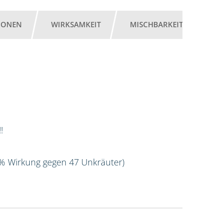
IONEN
WIRKSAMKEIT
MISCHBARKEIT
G
!
 % Wirkung gegen 47 Unkräuter)