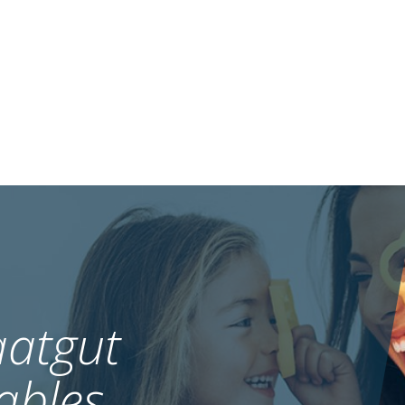
atgut
ables