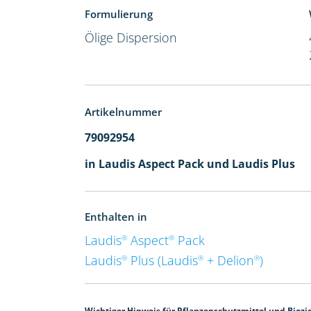
Formulierung
Ölige Dispersion
Artikelnummer
79092954
in Laudis Aspect Pack und Laudis Plus
Enthalten in
Laudis
Aspect
Pack
®
®
Laudis
Plus (Laudis
+ Delion
)
®
®
®
Wichtiger Hinweis für Pflanzenschutzmittel und Biozi