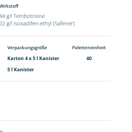
Wirkstoff
44 g/l Tembotrione
22 g/l Isoxadifen-ethyl (Safener)
Verpackungsgröße
Paletteneinheit
Karton 4 x 5 l Kanister
40
5 l Kanister
de