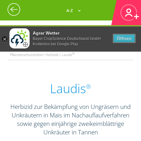
A-Z
Agrar Wetter
Öffnen
Bayer CropScience Deutschland GmbH
Kostenlos bei Google Play
®
Pflanzenschutzmittel / Herbizid / Laudis
Laudis
®
Herbizid zur Bekämpfung von Ungräsern und
Unkräutern in Mais im Nachauflaufverfahren
sowie gegen einjährige zweikeimblättrige
Unkräuter in Tannen