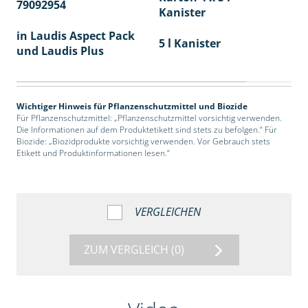
79092954
40
Kanister
in Laudis Aspect Pack
5 l Kanister
und Laudis Plus
Wichtiger Hinweis für Pflanzenschutzmittel und Biozide
Für Pflanzenschutzmittel: „Pflanzenschutzmittel vorsichtig verwenden.
Die Informationen auf dem Produktetikett sind stets zu befolgen.“ Für
Biozide: „Biozidprodukte vorsichtig verwenden. Vor Gebrauch stets
Etikett und Produktinformationen lesen.“
VERGLEICHEN
ZUM VERGLEICH
(0)