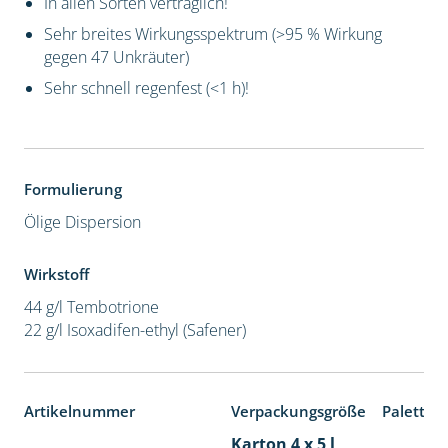
In allen Sorten verträglich!
Sehr breites Wirkungsspektrum (>95 % Wirkung
gegen 47 Unkräuter)
Sehr schnell regenfest (<1 h)!
Formulierung
Ölige Dispersion
Wirkstoff
44 g/l Tembotrione
22 g/l Isoxadifen-ethyl (Safener)
Artikelnummer
Verpackungsgröße
Paletten
Karton 4 x 5 l