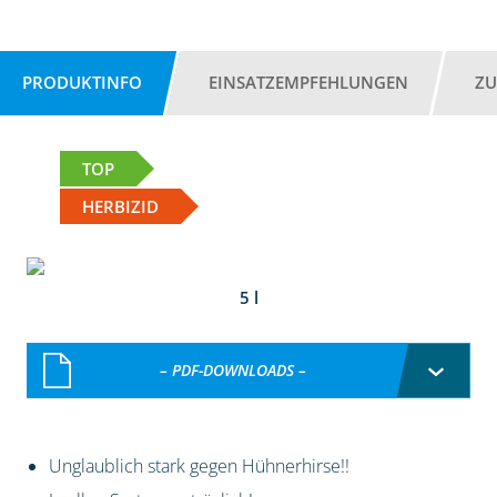
PRODUKTINFO
EINSATZEMPFEHLUNGEN
ZU
TOP
HERBIZID
5 l
– PDF-DOWNLOADS –
Unglaublich stark gegen Hühnerhirse!!