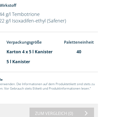
Wirkstoff
44 g/l Tembotrione
22 g/l Isoxadifen-ethyl (Safener)
Verpackungsgröße
Paletteneinheit
Karton 4 x 5 l Kanister
40
5 l Kanister
de
 verwenden. Die Informationen auf dem Produktetikett sind stets zu
en. Vor Gebrauch stets Etikett und Produktinformationen lesen.“
ZUM VERGLEICH
(0)