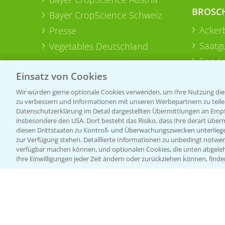
BROSC
Bayer CropScience Schweiz
Acker
Presse
Saatg
Vegetables Deutschland
Sonde
Einsatz von Cookies
Wir würden gerne optionale Cookies verwenden, um Ihre Nutzung dies
zu verbessern und Informationen mit unseren Werbepartnern zu teilen.
Datenschutzerklärung im Detail dargestellten Übermittlungen an Empfä
insbesondere den USA. Dort besteht das Risiko, dass Ihre derart über
diesen Drittstaaten zu Kontroll- und Überwachungszwecken unterlie
zur Verfügung stehen. Detaillierte Informationen zu unbedingt notwen
verfügbar machen können, und optionalen Cookies, die unten abgeleh
Ihre Einwilligungen jeder Zeit ändern oder zurückziehen können, finde