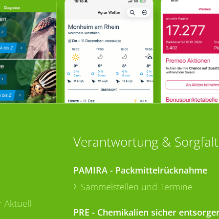
Verantwortung & Sorgfalt
PAMIRA - Packmittelrücknahme
Sammelstellen und Termine
 Aktuell
PRE - Chemikalien sicher entsorge