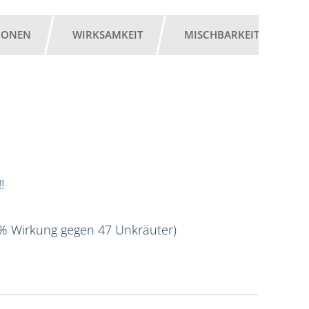
IONEN
WIRKSAMKEIT
MISCHBARKEIT
G
!
 % Wirkung gegen 47 Unkräuter)