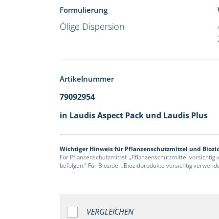
Formulierung
Ölige Dispersion
Artikelnummer
79092954
in Laudis Aspect Pack und Laudis Plus
Wichtiger Hinweis für Pflanzenschutzmittel und Biozi
Für Pflanzenschutzmittel: „Pflanzenschutzmittel vorsichtig
befolgen.“ Für Biozide: „Biozidprodukte vorsichtig verwend
VERGLEICHEN