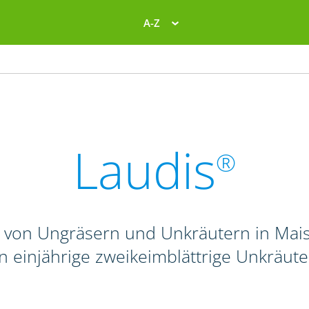
A-Z
Laudis
®
 von Ungräsern und Unkräutern in Mais
n einjährige zweikeimblättrige Unkräute