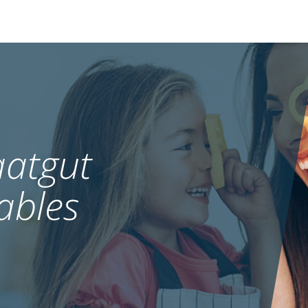
atgut
ables