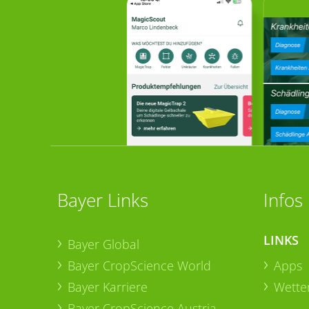
Bayer Links
Infos
LINKS
Bayer Global
Bayer CropScience World
Apps
Bayer Karriere
Wetter
Bayer CropScience Austria