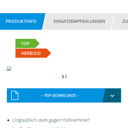
PRODUKTINFO
EINSATZEMPFEHLUNGEN
ZU
TOP
HERBIZID
5 l
– PDF-DOWNLOADS –
Unglaublich stark gegen Hühnerhirse!!