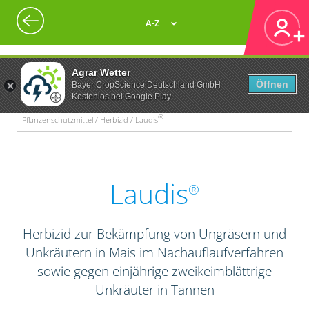
A-Z
Agrar Wetter
Öffnen
Bayer CropScience Deutschland GmbH
Kostenlos bei Google Play
®
Pflanzenschutzmittel / Herbizid / Laudis
Laudis
®
Herbizid zur Bekämpfung von Ungräsern und
Unkräutern in Mais im Nachauflaufverfahren
sowie gegen einjährige zweikeimblättrige
Unkräuter in Tannen