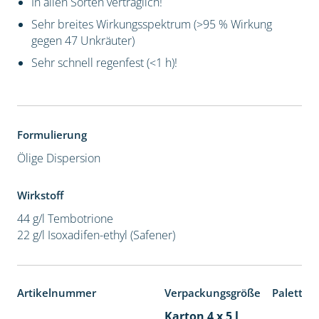
In allen Sorten verträglich!
Sehr breites Wirkungsspektrum (>95 % Wirkung
gegen 47 Unkräuter)
Sehr schnell regenfest (<1 h)!
Formulierung
Ölige Dispersion
Wirkstoff
44 g/l Tembotrione
22 g/l Isoxadifen-ethyl (Safener)
Artikelnummer
Verpackungsgröße
Paletten
Karton 4 x 5 l